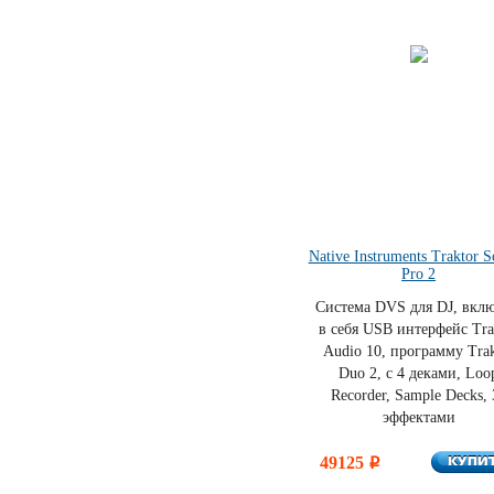
Native Instruments Traktor S
Pro 2
Система DVS для DJ, вклю
в себя USB интерфейс Tra
Audio 10, программу Trak
Duo 2, с 4 деками, Loo
Recorder, Sample Decks, 
эффектами
КУПИ
49125
КУПИ
i