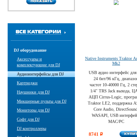
ПОКАЗАТЬ
ПОКАЗАТЬ
ВСЕ КАТЕГОРИИ
DJ оборудование
Native Instruments Traktor A
Аксессуары и
Mk2
комплектующие для DJ
USB аудио интерфейс для
Аудиоинтерфейсы для DJ
24 бит/96 кГц, диапазо
Картриджи
частот 10-40000 Гц, 2 сте
1/4" TRS Jack выхода, Ц
Наушники для DJ
АЦП Cirrus-Logic, прогр
Микшерные пульты для DJ
Traktor LE2, поддержка A
Core Audio, DirectSound
Мониторы для DJ
WASAPI, USB интерфей
Софт для DJ
MAC/PC
DJ контроллеры
КУПИ
8741
КУПИ
i