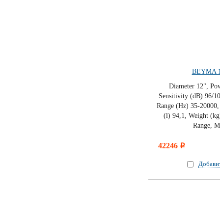
BEYMA 1
Diameter 12", Po
Sensitivity (dB) 96/10
Range (Hz) 35-20000, 
(l) 94,1, Weight (kg
Range, Ma
42246
i
Добави