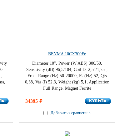
BEYMA 10CX300Fe
vity
Diameter 10", Power (W AES) 300/50,
30-
Sensitivity (dB) 96,5/104, Coil D. 2,5"/1,75",
2,
Freq. Range (Hz) 50-20000, Fs (Hz) 52, Qts
ss,
0,38, Vas (l) 52,3, Weight (kg) 5,1, Application
Full Range, Magnet Ferrite
ТЬ
КУПИТЬ
ТЬ
34395
КУПИТЬ
i
Добавить к сравнению