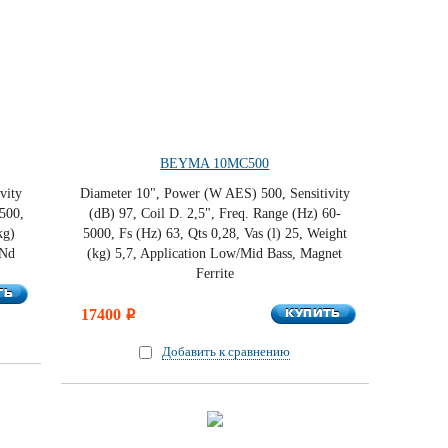
BEYMA 10MC500
vity
Diameter 10", Power (W AES) 500, Sensitivity
3500,
(dB) 97, Coil D. 2,5", Freq. Range (Hz) 60-
kg)
5000, Fs (Hz) 63, Qts 0,28, Vas (l) 25, Weight
 Nd
(kg) 5,7, Application Low/Mid Bass, Magnet
Ferrite
ТЬ
ТЬ
КУПИТЬ
17400
КУПИТЬ
i
Добавить к сравнению