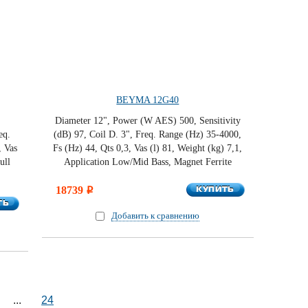
BEYMA 12G40
Diameter 12", Power (W AES) 500, Sensitivity
eq.
(dB) 97, Coil D. 3", Freq. Range (Hz) 35-4000,
, Vas
Fs (Hz) 44, Qts 0,3, Vas (l) 81, Weight (kg) 7,1,
ull
Application Low/Mid Bass, Magnet Ferrite
КУПИТЬ
18739
КУПИТЬ
i
ТЬ
ТЬ
Добавить к сравнению
...
24