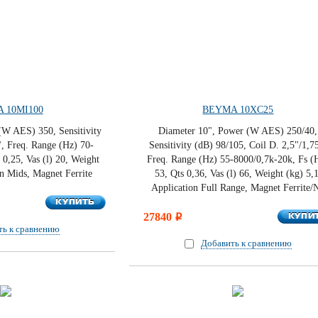
 10MI100
BEYMA 10XC25
(W AES) 350, Sensitivity
Diameter 10", Power (W AES) 250/40,
", Freq. Range (Hz) 70-
Sensitivity (dB) 98/105, Coil D. 2,5"/1,7
 0,25, Vas (l) 20, Weight
Freq. Range (Hz) 55-8000/0,7k-20k, Fs (
on Mids, Magnet Ferrite
53, Qts 0,36, Vas (l) 66, Weight (kg) 5,1
Application Full Range, Magnet Ferrite/
КУПИТЬ
КУПИТЬ
КУПИ
27840
КУПИ
i
ть к сравнению
Добавить к сравнению