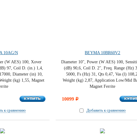
 10AG/N
BEYMA 10BR60V2
r (W AES) 100, Xover
Diameter 10", Power (W AES) 100, Sensiti
dB) 97, Coil D. (in.) 1,4,
(dB) 90,6, Coil D. 2", Freq. Range (Hz) 
17000, Diameter (in) 10,
5000, Fs (Hz) 31, Qts 0,47, Vas (l) 108,
 Weight (kg) 1,55, Magnet
Weight (kg) 2,87, Application Low/Mid Ba
rrite
Magnet Ferrite
КУПИТЬ
КУПИ
КУПИТЬ
10099
КУПИ
i
ть к сравнению
Добавить к сравнению