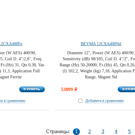
2CXA400Fe
BEYMA 12CXA400Nd
wer (W AES) 400/90,
Diameter 12", Power (W AES) 400/90,
5, Coil D. 4"/2,8", Freq.
Sensitivity (dB) 98/105, Coil D. 4"/2", Fr
Fs (Hz) 31, Qts 0,38, Vas
Range (Hz) 50-20000, Fs (Hz) 45, Qts 0,26
) 11,3, Application Full
(l) 102,2, Weight (kg) 7,18, Application F
gnet Ferrite
Range, Magnet Nd
КУПИТЬ
КУПИ
КУПИТЬ
53899
КУПИ
i
ть к сравнению
Добавить к сравнению
Страницы:
1
2
3
4
5