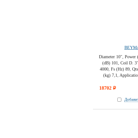
BEYMA
Diameter 10", Power 
(dB) 101, Coil D. 3
4000, Fs (Hz) 89, Qts
(kg) 7,1, Applicati
18702
i
Добави