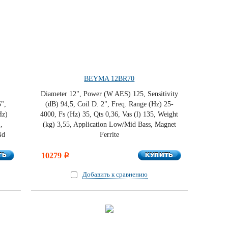
BEYMA 12BR70
Diameter 12", Power (W AES) 125, Sensitivity
5",
(dB) 94,5, Coil D. 2", Freq. Range (Hz) 25-
Hz)
4000, Fs (Hz) 35, Qts 0,36, Vas (l) 135, Weight
,
(kg) 3,55, Application Low/Mid Bass, Magnet
Nd
Ferrite
ТЬ
КУПИТЬ
ТЬ
10279
КУПИТЬ
i
Добавить к сравнению