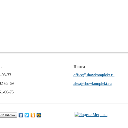
ны
Почта
-93-33
office@showkomplekt.ru
02-65-69
alex@showkomplekt.ru
51-00-75
елиться…