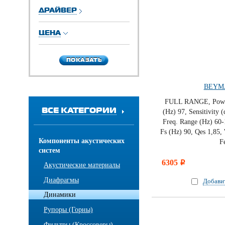
ДРАЙВЕР
ЦЕНА
ПОКАЗАТЬ
ПОКАЗАТЬ
BEYMA
FULL RANGE, Powe
ВСЕ КАТЕГОРИИ
(Hz) 97, Sensitivity (
Freq. Range (Hz) 60-
Fs (Hz) 90, Qes 1,85,
Компоненты акустических
Fe
систем
6305
i
Акустические материалы
Диафрагмы
Добави
Динамики
Рупоры (Горны)
Фильтры (Кроссоверы)