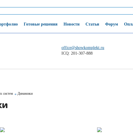
ортфолио
Готовые решения
Новости
Статьи
Форум
Опла
office@showkomplekt.ru
ICQ: 201-307-888
х систем
Динамики
КИ