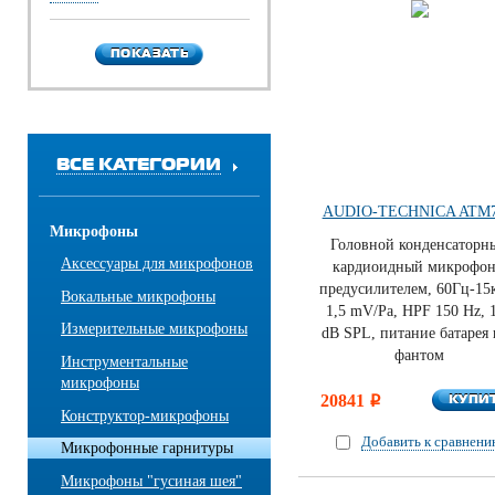
ПОКАЗАТЬ
ПОКАЗАТЬ
ВСЕ КАТЕГОРИИ
AUDIO-TECHNICA ATM
Микрофоны
Головной конденсаторн
Аксессуары для микрофонов
кардиоидный микрофон
предусилителем, 60Гц-15
Вокальные микрофоны
1,5 mV/Pa, HPF 150 Hz, 
Измерительные микрофоны
dB SPL, питание батарея
фантом
Инструментальные
микрофоны
КУПИ
20841
КУПИ
i
Конструктор-микрофоны
Добавить к сравнен
Микрофонные гарнитуры
Микрофоны "гусиная шея"