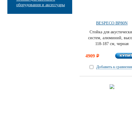
оборудования и аксессуары
BESPECO BP80N
Стойка для акустическ
систем, алюминий, высо
118-187 см, черная
КУПИ
4909
КУПИ
i
Добавить к сравнен