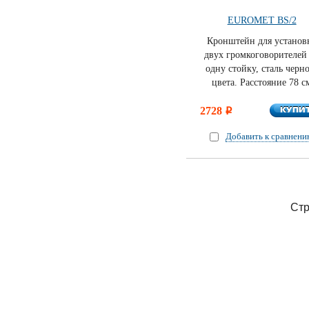
EUROMET BS/2
Кронштейн для установ
двух громкоговорителей
одну стойку, сталь черн
цвета. Расстояние 78 с
КУПИ
2728
КУПИ
i
Добавить к сравнен
Стр