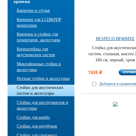
крепежи
Банкетки и стулья
Крепежи для LCD&PDP
мониторов
Крепежи и стойки для
BESPECO BP40MXE
проекторов, аксессуары
Стойка для акустическ
Кронштейны для
систем, стальная, высота 
акустических систем
184 см, черный, хром
Микрофонные стойки и
аксессуары
КУПИ
7410
КУПИ
i
Нотные стойки и аксессуары
Добавить к сравнен
Стойки для акустических
систем и аксессуары
Стойки для инструментов и
аксессуары
Стойки для комбо
Стойки для ноутбуков
Стойки для светового