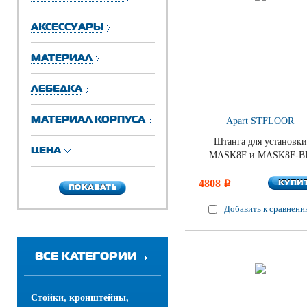
АКСЕССУАРЫ
МАТЕРИАЛ
ЛЕБЕДКА
МАТЕРИАЛ КОРПУСА
Apart STFLOOR
Штанга для установки
ЦЕНА
MASK8F и MASK8F-B
КУПИ
4808
КУПИ
i
ПОКАЗАТЬ
ПОКАЗАТЬ
Добавить к сравнен
ВСЕ КАТЕГОРИИ
Стойки, кронштейны,