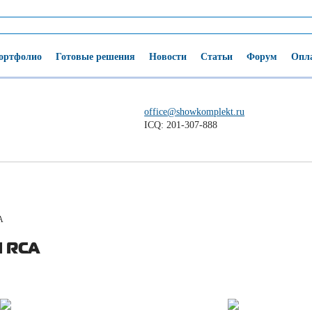
ортфолио
Готовые решения
Новости
Статьи
Форум
Опла
office@showkomplekt.ru
ICQ: 201-307-888
A
 RCA