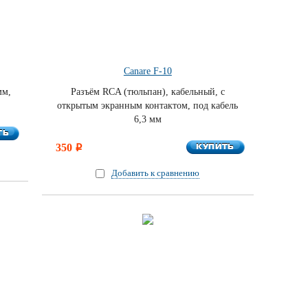
Canare F-10
мм,
Разъём RCA (тюльпан), кабельный, с
открытым экранным контактом, под кабель
6,3 мм
ТЬ
ТЬ
КУПИТЬ
350
КУПИТЬ
i
Добавить к сравнению