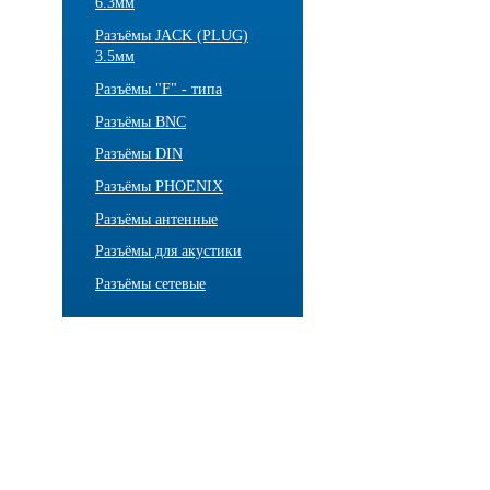
6.3мм
Разъёмы JACK (PLUG)
3.5мм
Разъёмы "F" - типа
Разъёмы BNC
Разъёмы DIN
Разъёмы PHOENIX
Разъёмы антенные
Разъёмы для акустики
Разъёмы сетевые