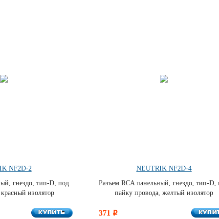
IK NF2D-2
NEUTRIK NF2D-4
ый, гнездо, тип-D, под
Разъем RCA панельный, гнездо, тип-D,
 красный изолятор
пайку провода, желтый изолятор
КУПИТЬ
КУПИ
КУПИТЬ
371
КУПИ
i