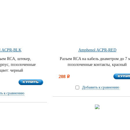
l ACPR-BLK
Amphenol ACPR-RED
ъем RCA, штекер,
Разъем RCA на кабель диаметром до 7 
орпус, позолоченные
позолоченные контакты, красный
 цвет: черный
КУПИ
208
КУПИ
i
КУПИТЬ
КУПИТЬ
Добавить к сравнению
ть к сравнению