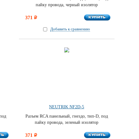
пайку провода, черный изолятор
КУПИТЬ
371
КУПИТЬ
i
Добавить к сравнению
NEUTRIK NF2D-5
 под
Разъем RCA панельный, гнездо, тип-D, под
пайку провода, зеленый изолятор
ТЬ
КУПИТЬ
ТЬ
371
КУПИТЬ
i