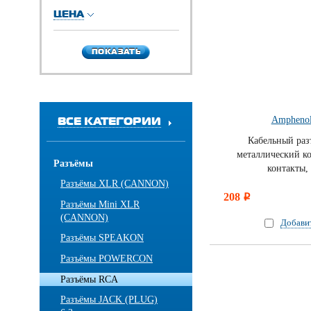
ЦЕНА
ПОКАЗАТЬ
ПОКАЗАТЬ
ВСЕ КАТЕГОРИИ
Ampheno
Кабельный раз
металлический к
Разъёмы
контакты,
Разъёмы XLR (CANNON)
208
i
Разъёмы Mini XLR
(CANNON)
Добави
Разъёмы SPEAKON
Разъёмы POWERCON
Разъёмы RCA
Разъёмы JACK (PLUG)