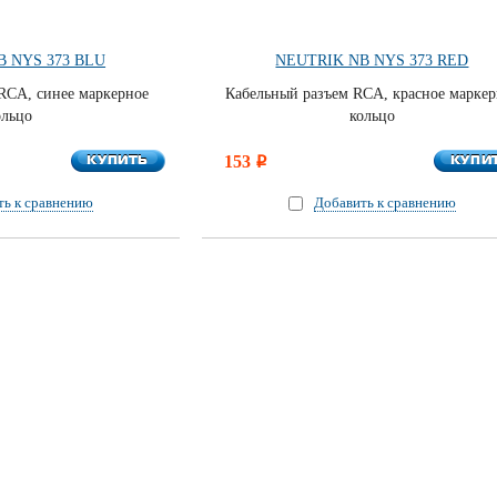
B NYS 373 BLU
NEUTRIK NB NYS 373 RED
RCA, синее маркерное
Кабельный разъем RCA, красное маркер
ольцо
кольцо
КУПИТЬ
КУПИ
КУПИТЬ
153
КУПИ
i
ть к сравнению
Добавить к сравнению