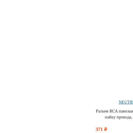
NEUTR
Разъем RCA панельн
пайку провода,
371
i