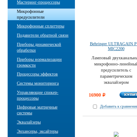
Мастеринг-процессоры
Микрофонные
предусилители
Микрофонные сплиттеры
Подавители обратной связи
Behringer ULTRAGAIN 
Приборы динамической
MIC2200
обработки
Ламповый двухканальн
Приборы нормализации
микрофонно-линейны
громкости
предусилитель с
Процессоры эффектов
параметрическим
эквалайзером
Системы мониторинга
Управляющие спикер-
КУПИ
16900
КУПИ
i
процессоры
Добавить к сравнен
Цифровые матричные
системы
Эквалайзеры
Энхансеры, эксайтеры