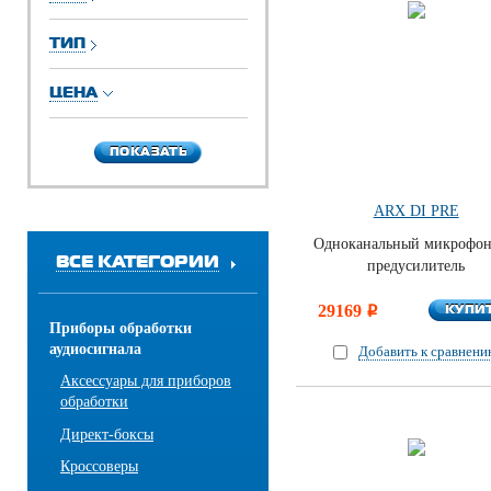
ТИП
ЦЕНА
ПОКАЗАТЬ
ПОКАЗАТЬ
ARX DI PRE
Одноканальный микрофо
ВСЕ КАТЕГОРИИ
предусилитель
КУПИ
29169
КУПИ
i
Приборы обработки
аудиосигнала
Добавить к сравнен
Аксессуары для приборов
обработки
Директ-боксы
Кроссоверы