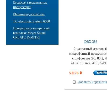
Broadcast (вещательные
процессоры)
Phono-предусилители
TC electronic System 6000
Программно-аппаратный
комплекс Meyer Sound
CREATE D-MITRI
DBX 386
2-канальный ламповы
микрофонный предусили
с цифровым (96, 88.2, 4
44.1кГц) вых. AES, S/P
КУПИ
51176
КУПИ
i
Добавить к сравнен