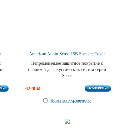
r
American Audio Sense 15B Speaker Cover
с
Непромокаемое защитное покрытие с
ии
набивкой для акустических систем серии
Sense
ТЬ
КУПИТЬ
ТЬ
6220
КУПИТЬ
i
Добавить к сравнению