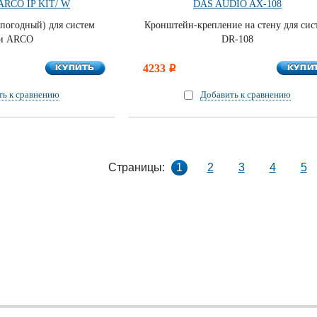
ARCO IP KIT/ W
DAS AUDIO AX-108
епогодный) для систем
Кронштейн-крепление на стену для сис
ии ARCO
DR-108
КУПИТЬ
КУПИ
КУПИТЬ
4233
КУПИ
i
ть к сравнению
Добавить к сравнению
Страницы:
1
2
3
4
5