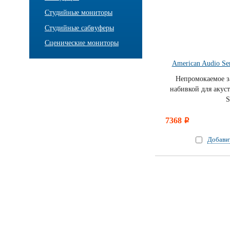
Студийные мониторы
Студийные сабвуферы
Сценические мониторы
American Audio Se
Непромокаемое з
набивкой для акус
S
7368
i
Добави