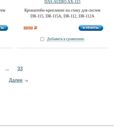
DAS AUDIO AX-115
тем
Кронштейн-крепление на стену для систем
DR-115, DR-115A, DR-112, DR-112A
ТЬ
КУПИТЬ
ТЬ
8090
КУПИТЬ
i
Добавить к сравнению
...
33
Далее