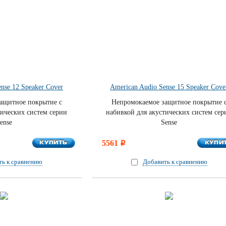
nse 12 Speaker Cover
American Audio Sense 15 Speaker Cove
ащитное покрытие с
Непромокаемое защитное покрытие 
тических систем серии
набивкой для акустических систем сер
ense
Sense
КУПИТЬ
КУПИ
КУПИТЬ
5561
КУПИ
i
ть к сравнению
Добавить к сравнению