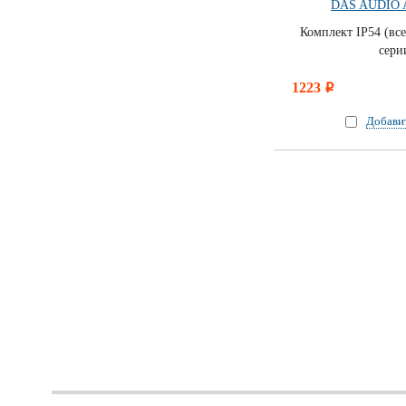
DAS AUDIO 
Комплект IP54 (вс
сер
1223
i
Добави