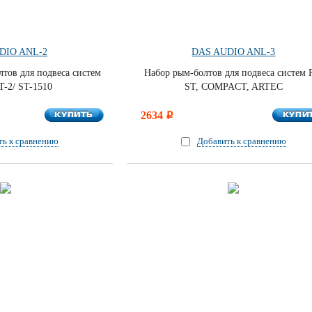
DIO ANL-2
DAS AUDIO ANL-3
лтов для подвеса систем
Набор рым-болтов для подвеса систем 
-2/ ST-1510
ST, COMPACT, ARTEC
КУПИТЬ
КУПИ
КУПИТЬ
2634
КУПИ
i
ть к сравнению
Добавить к сравнению