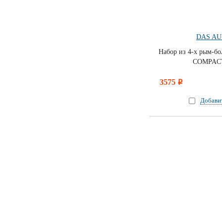
DAS AU
Набор из 4-х рым-бо
COMPACT
3575
i
Добави