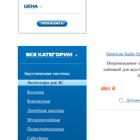
ЦЕНА
ПОКАЗАТЬ
ПОКАЗАТЬ
ВСЕ КАТЕГОРИИ
American Audio Se
Непромокаемое з
набивкой для акус
Акустические системы
S
Аксессуары для АС
4861
i
Колонны
Добави
Компактные
Линейные массивы
Мультимедийные
Полнодиапазонные
Сабвуферы