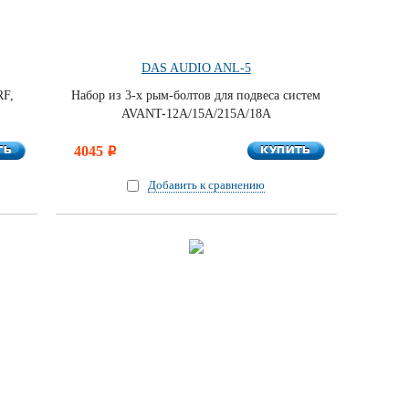
DAS AUDIO ANL-5
RF,
Набор из 3-х рым-болтов для подвеса систем
AVANT-12A/15A/215A/18A
ТЬ
КУПИТЬ
ТЬ
4045
КУПИТЬ
i
Добавить к сравнению