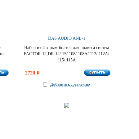
r
DAS AUDIO ANL-1
с
Набор из 4-х рым-болтов для подвеса систем
ии
FACTOR-12,DR-12/ 15/ 108/ 108A/ 112/ 112A/
115/ 115A
ТЬ
КУПИТЬ
ТЬ
2728
КУПИТЬ
i
Добавить к сравнению