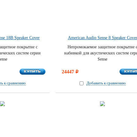
nse 18B Speaker Cover
American Audio Sense 8 Speaker Cove
ащитное покрытие с
Непромокаемое защитное покрытие 
тических систем серии
набивкой для акустических систем сер
ense
Sense
КУПИТЬ
КУПИ
КУПИТЬ
24447
КУПИ
i
ть к сравнению
Добавить к сравнению