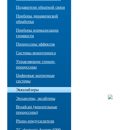
Подавители обратной связи
Приборы динамической
обработки
Приборы нормализации
громкости
Процессоры эффектов
Системы мониторинга
Управляющие спикер-
процессоры
Цифровые матричные
системы
Эквалайзеры
Энхансеры, эксайтеры
Broadcast (вещательные
процессоры)
Phono-предусилители
TC electronic System 6000