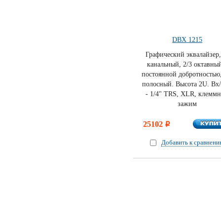
DBX 1215
Графический эквалайзер,
канальный, 2/3 октавны
постоянной добротностью,
полосный. Высота 2U. Вх
- 1/4" TRS, XLR, клемм
зажим
КУПИ
25102
КУПИ
i
Добавить к сравнен