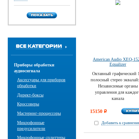
ПОКАЗАТЬ
ПОКАЗАТЬ
ВСЕ КАТЕГОРИИ
American Audio XEQ-15
Equalizer
Приборы обработки
аудиосигнала
Октавный графический 
Аксессуары для приборов
полосный стерео эквалай
обработки
Независимые органы
управления для каждог
Директ-боксы
канала
Кроссоверы
КУПИ
15150
КУПИ
i
Мастеринг-процессоры
Микрофонные
Добавить к сравнен
предусилители
Микрофонные сплиттеры