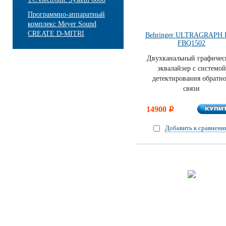
Программно-аппаратный
комплекс Meyer Sound
CREATE D-MITRI
Behringer ULTRAGRAPH
FBQ1502
Двухканальный графичес
эквалайзер с системой
детектирования обратн
связи
КУПИ
14900
КУПИ
i
Добавить к сравнен