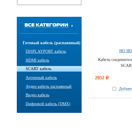
ВСЕ КАТЕГОРИИ
Готовый кабель (распаянный)
HQ HQ
DISPLAYPORT кабель
Кабель соедините
HDMI кабель
SCAR
SCART кабель
2952
Антенный кабель
i
Аудио кабель распаянный
Добави
Видео кабель
Цифровой кабель (DMX)