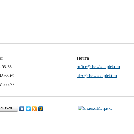
ны
Почта
-93-33
office@showkomplekt.ru
02-65-69
alex@showkomplekt.ru
51-00-75
елиться…