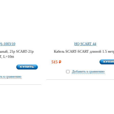
S-1003/10
HQ SCART 44
льный, 21p SCART-21p
Кабель SCART-SCART длиной 1.5 мет
T, L=10m
КУПИ
515
КУПИ
i
КУПИТЬ
КУПИТЬ
Добавить к сравнению
ть к сравнению