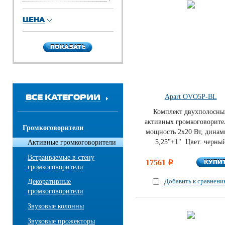
ЦЕНА
ПОКАЗАТЬ
ПОКАЗАТЬ
ВСЕ КАТЕГОРИИ
Apart OVO5P-BL
Комплект двухполосны
активных громкоговорите
Громкоговорители
мощность 2х20 Вт, дина
5,25"+1" Цвет: черны
Активные громкоговорители
Встраиваемые в стену
КУПИ
17561
КУПИ
i
громкоговорители
Добавить к сравнен
Декоративные
громкоговорители
Звуковые колонны
Звуковые прожекторы