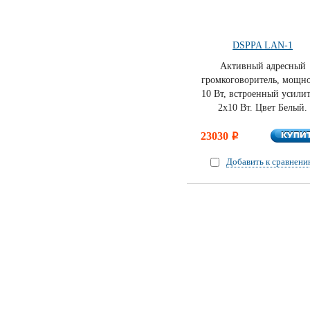
DSPPA LAN-1
Активный адресный
громкоговоритель, мощно
10 Вт, встроенный усили
2х10 Вт. Цвет Белый.
КУПИ
23030
КУПИ
i
Добавить к сравнен