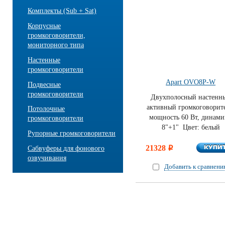
Комплекты (Sub + Sat)
Корпусные
громкоговорители,
мониторного типа
Настенные
громкоговорители
Apart OVO8P-W
Подвесные
громкоговорители
Двухполосный настенн
активный громкоговорите
Потолочные
мощность 60 Вт, динам
громкоговорители
8"+1" Цвет: белый
Рупорные громкоговорители
КУПИ
21328
КУПИ
Сабвуферы для фонового
i
озвучивания
Добавить к сравнен