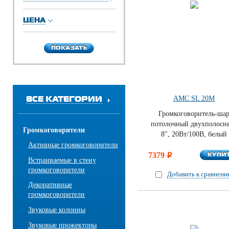
ЦЕНА
ПОКАЗАТЬ
ПОКАЗАТЬ
ВСЕ КАТЕГОРИИ
AMC SL 20M
Громкоговоритель-ша
потолочный двухполосн
Громкоговорители
8", 20Вт/100В, белый
Активные громкоговорители
КУПИ
7379
КУПИ
i
Встраиваемые в стену
громкоговорители
Добавить к сравнен
Декоративные
громкоговорители
Звуковые колонны
Звуковые прожекторы