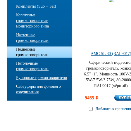
Комплекты (Sub + Sat)
Корпусные
громкоговорители,
мониторного типа
Настенные
громкоговорители
Подвесные
AMC SL 30 (RAL9017
громкоговорители
Сферический подвесно
Потолочные
громкоговоритель, коакс
громкоговорители
6.5"+1". Мощность 100V/
Рупорные громкоговорители
15W-7.5W-3.75W, 80-2000
RAL9017 (чёрный)
Сабвуферы для фонового
озвучивания
КУПИ
9465
КУПИ
i
Добавить к сравнен