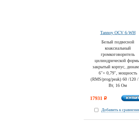
Tannoy OCV 6-WH
Белый подвесной
коаксиальный
громкоговоритель
цилиндрической формы
закрытый корпус, динам
6"+ 0,79'', мощность
(RMS/prog/peak) 60 /120 
Вт, 16 Ом
КУПИ
17931
КУПИ
i
Добавить к сравнен