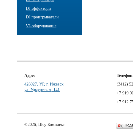
DJ эффекторы
DJ проигрыватели
VJ-оборудование
Адрес
Телефо
426027, УР, г. Ижевск
(3412)
52
ул. Удмуртская, 141
+7 919 9
+7 912 7
©2026, Шоу Комплект
Под