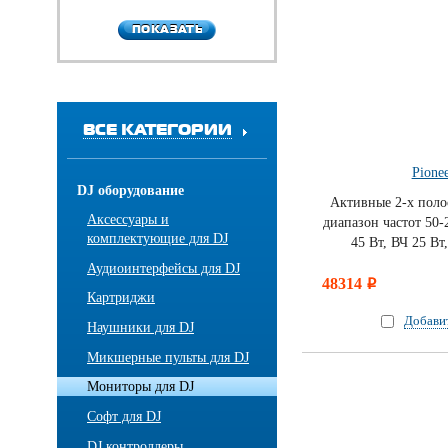
ПОКАЗАТЬ
ПОКАЗАТЬ
ВСЕ КАТЕГОРИИ
Pione
DJ оборудование
Активные 2-х поло
Аксессуары и
диапазон частот 50
комплектующие для DJ
45 Вт, ВЧ 25 Вт
Аудиоинтерфейсы для DJ
48314
i
Картриджи
Добави
Наушники для DJ
Микшерные пульты для DJ
Мониторы для DJ
Софт для DJ
DJ контроллеры