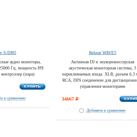
er S-DJ05
Reloop WAVE5
сные аудио мониторы,
Активная DJ и звукорежиссерская
-25000 Гц, мощность НЧ
акустическая мониторная система, 3
, контроллер (пара)
переключаемых входа: XLR, разъем 6,3 
RCA, DIN соединение для дистанционн
КУПИТЬ
КУПИТЬ
управления мониторами
ть к сравнению
КУПИ
34667
КУПИ
i
Добавить к сравнению