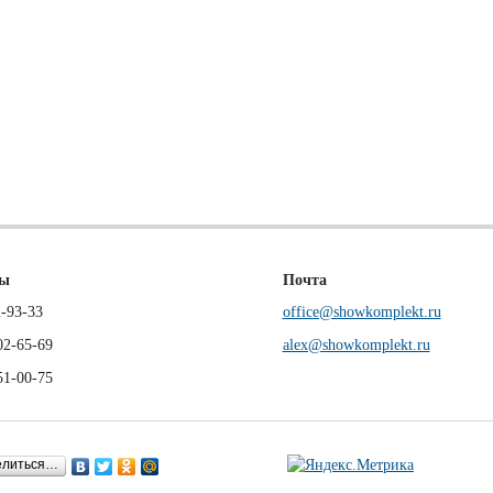
ны
Почта
-93-33
office@showkomplekt.ru
02-65-69
alex@showkomplekt.ru
51-00-75
елиться…