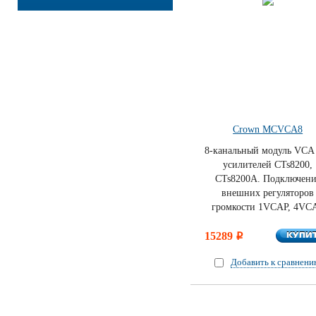
Crown MCVCA8
8-канальный модуль VCA
усилителей CTs8200,
CTs8200A. Подключени
внешних регуляторов
громкости 1VCAP, 4VC
КУПИ
15289
КУПИ
i
Добавить к сравнен