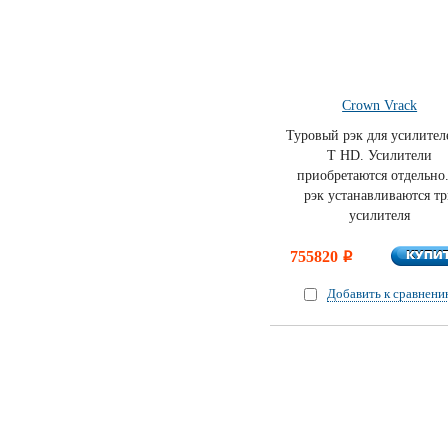
Crown Vrack
Туровый рэк для усилителе
T HD. Усилители
приобретаются отдельно
рэк устанавливаются т
усилителя
КУПИ
755820
КУПИ
i
Добавить к сравнен