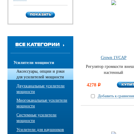
ПОКАЗАТЬ
ПОКАЗАТЬ
ВСЕ КАТЕГОРИИ
Crown 1VCAP
Усилители мощности
Регулятор громкости вне
Аксессуары, опции и рэки
настенный
для усилителей мощности
КУПИ
4278
КУПИ
i
Двухканальные усилители
мощности
Добавить к сравнен
Многоканальные усилители
мощности
Системные усилители
мощности
Усилители для наушников