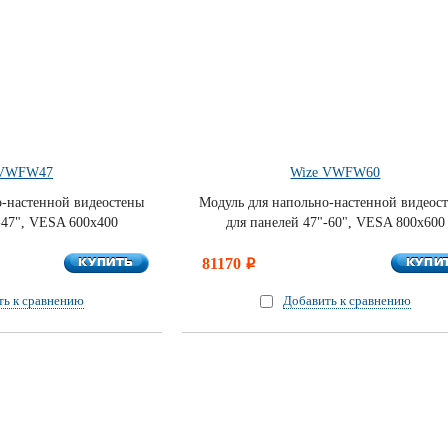
 VWFW47
Wize VWFW60
о-настенной видеостены
Модуль для напольно-настенной видеос
-47", VESA 600x400
для панелей 47"-60", VESA 800x600
КУПИТЬ
КУПИ
КУПИТЬ
81170
КУПИ
i
ть к сравнению
Добавить к сравнению