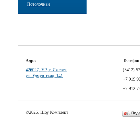
Потолочные
Адрес
Телефо
426027, УР, г. Ижевск
(3412)
52
ул. Удмуртская, 141
+7 919 9
+7 912 7
©2026, Шоу Комплект
Под