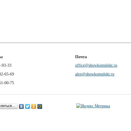
ны
Почта
-93-33
office@showkomplekt.ru
02-65-69
alex@showkomplekt.ru
51-00-75
елиться…