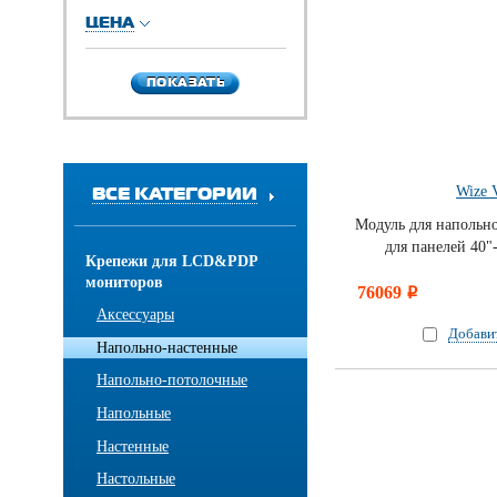
ЦЕНА
ПОКАЗАТЬ
ПОКАЗАТЬ
ВСЕ КАТЕГОРИИ
Wize
Модуль для напольн
для панелей 40"
Крепежи для LCD&PDP
мониторов
76069
i
Аксессуары
Добави
Напольно-настенные
Напольно-потолочные
Напольные
Настенные
Настольные