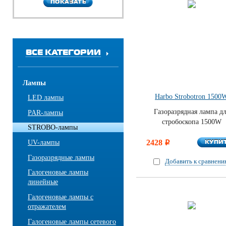
ПОКАЗАТЬ
ПОКАЗАТЬ
ВСЕ КАТЕГОРИИ
Лампы
Harbo Strobotron 1500
LED лампы
Газоразрядная лампа д
PAR-лампы
стробоскопа 1500W
STROBO-лампы
КУПИ
2428
КУПИ
UV-лампы
i
Газоразрядные лампы
Добавить к сравнен
Галогеновые лампы
линейные
Галогеновые лампы с
отражателем
Галогеновые лампы сетевого