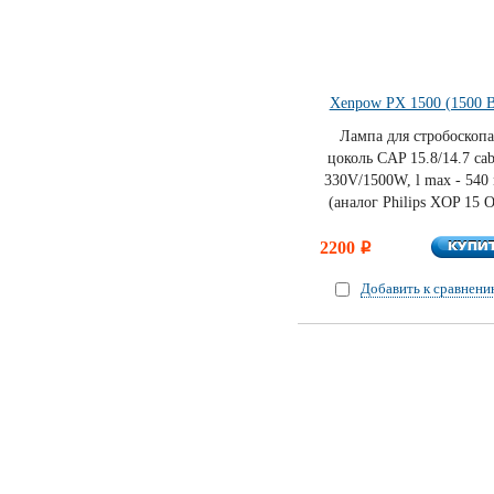
Xenpow PX 1500 (1500 В
Лампа для стробоскопа
цоколь CAP 15.8/14.7 cab
330V/1500W, l max - 540
(аналог Philips XOP 15 
КУПИ
2200
КУПИ
i
Добавить к сравнен