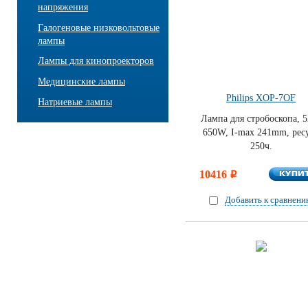
напряжения
Галогеновые низковольтовые
лампы
Лампы для кинопроекторов
Медицинские лампы
Philips XOP-7OF
Натриевые лампы
Лампа для стробоскопа, 
650W, I-max 241mm, рес
250ч.
КУПИ
10416
КУПИ
i
Добавить к сравнен