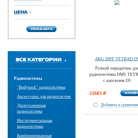
ЦЕНА
ПОКАЗАТЬ
ПОКАЗАТЬ
ВСЕ КАТЕГОРИИ
AKG DHT TETRAD D
Ручной передатчик дл
радиосистемы DMS TET
Радиосистемы
с капсюлем D5
"Bodypack" радиосистемы
КУПИ
22683
КУПИ
i
Аксессуары для радиосистем
Добавить к сравнен
Дискуссионная
радиосистема
Инструментальные
радиосистемы
Комбинированные