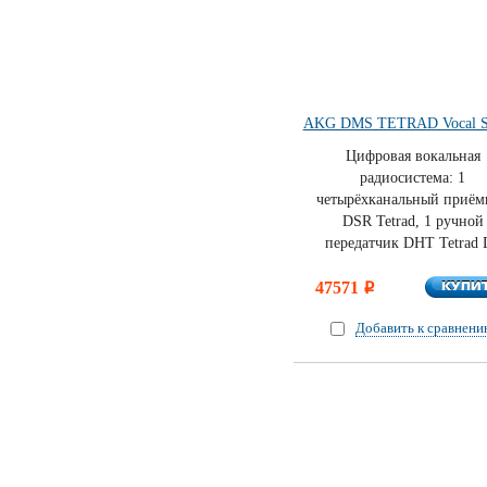
AKG DMS TETRAD Vocal S
Цифровая вокальная
радиосистема: 1
четырёхканальный приём
DSR Tetrad, 1 ручной
передатчик DHT Tetrad 
КУПИ
47571
КУПИ
i
Добавить к сравнен