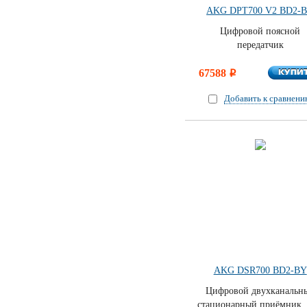
AKG DPT700 V2 BD2-
Цифровой поясной
передатчик
КУПИ
67588
КУПИ
i
Добавить к сравнен
AKG DSR700 BD2-BY
Цифровой двухканальн
стационарный приёмник.