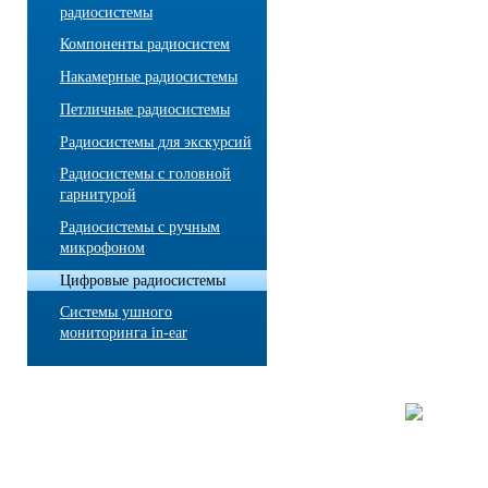
радиосистемы
Компоненты радиосистем
Накамерные радиосистемы
Петличные радиосистемы
Радиосистемы для экскурсий
Радиосистемы с головной
гарнитурой
Радиосистемы с ручным
микрофоном
Цифровые радиосистемы
Системы ушного
мониторинга in-ear