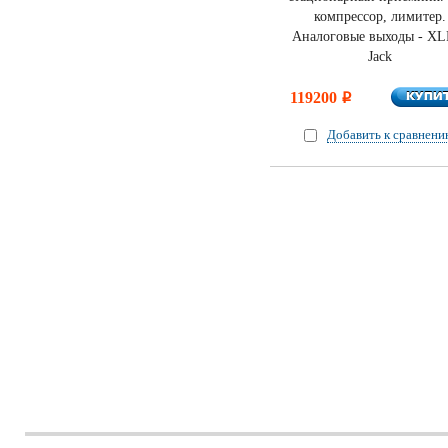
компрессор, лимитер.
Аналоговые выходы - XL
Jack
КУПИ
119200
КУПИ
i
Добавить к сравнен