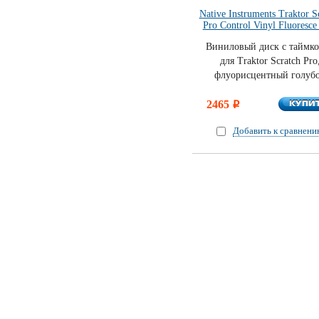
Native Instruments Traktor S
Pro Control Vinyl Fluoresce
Виниловый диск с таймк
для Traktor Scratch Pro
флуорисцентный голуб
КУПИ
2465
КУПИ
i
Добавить к сравнен