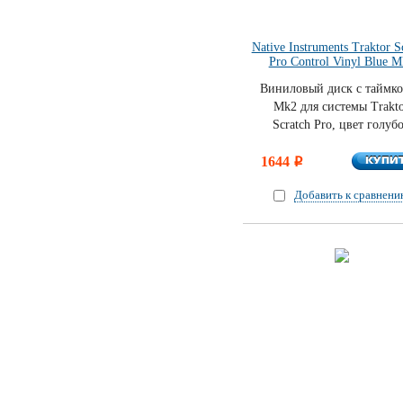
Native Instruments Traktor S
Pro Control Vinyl Blue 
Виниловый диск с таймк
Mk2 для системы Trakt
Scratch Pro, цвет голуб
КУПИ
1644
КУПИ
i
Добавить к сравнен