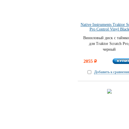
Native Instruments Traktor S
Pro Control Vinyl Blac
Виниловый диск с таймк
для Traktor Scratch Pro
черный
КУПИ
2055
КУПИ
i
Добавить к сравнен