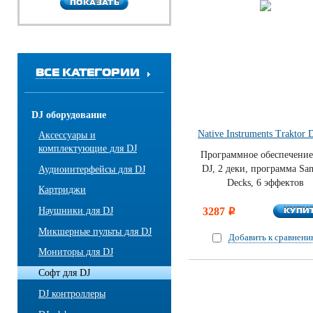
ПОКАЗАТЬ
ПОКАЗАТЬ
ВСЕ КАТЕГОРИИ
DJ оборудование
Native Instruments Traktor 
Аксессуары и
комплектующие для DJ
Программное обеспечение
DJ, 2 деки, программа Sa
Аудиоинтерфейсы для DJ
Decks, 6 эффектов
Картриджи
КУПИ
3287
КУПИ
Наушники для DJ
i
Микшерные пульты для DJ
Добавить к сравнен
Мониторы для DJ
Софт для DJ
DJ контроллеры