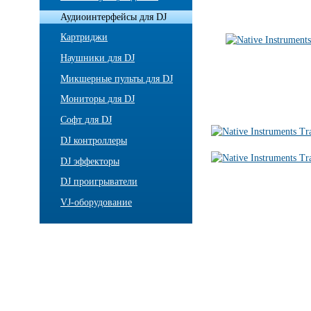
Аудиоинтерфейсы для DJ
Картриджи
Наушники для DJ
Микшерные пульты для DJ
Мониторы для DJ
Софт для DJ
DJ контроллеры
DJ эффекторы
DJ проигрыватели
VJ-оборудование