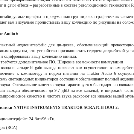
sher и gator effects – разработанные в составе революционной технологии
штабируемые шрифты и продуманная группировка графических элементо
оляет вам визуально пролистывать вашу коллекцию по рисункам на облож
r Audio 6
мпактный аудиоинтерфейс для ди-джеев, обеспечивающий превосходно
ым корпусом, это устройство призвано стать сердцем диджейской устано
 и оцифровывать вашу коллекцию винила.
 требуется дополнительное ПО. Широкие возможности коммутации
 входа и четыре hi-gain выхода позволят вам осуществлять взаимо
лючение к компьютеру и подача питания на Traktor Audio 6 осущест
осемь светодиодных индикаторов состояния обеспечивают полный аудиов
 звука. Оптимальное качество звука гарантируется благодаря высококач
gain выходы обеспечивают до 9.7 дБВ на все каналы), и широкий часто
омпромиссное качество и чистота звука раскроют все нюансы вашей муз
еристики NATIVE INSTRUMENTS TRAKTOR SCRATCH DUO 2:
диоинтерфейс: 24-бит/96 кГц
дов (RCA)