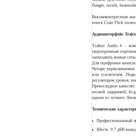
flanger, reverb, beatma
Высококонтрастные мас
поиск Crate Flick позв
Аудиоинтерфейс Trakto
Traktor Audio 6 – ко
сверхпрочным портативн
записывать живые сеты
Для оцифровки винила
Четыре переключаемых
или усилителем. Подк
регулятором уровня, в
Превосходное качество
низкой задержкой, hi-
одним из лучших. Беск
Технические характ
Профессиональный ау
Шесть: 9.7 дБВ выхо