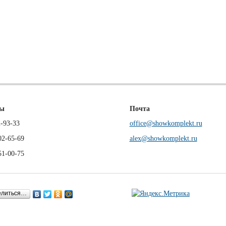
ны
Почта
-93-33
office@showkomplekt.ru
02-65-69
alex@showkomplekt.ru
51-00-75
елиться…