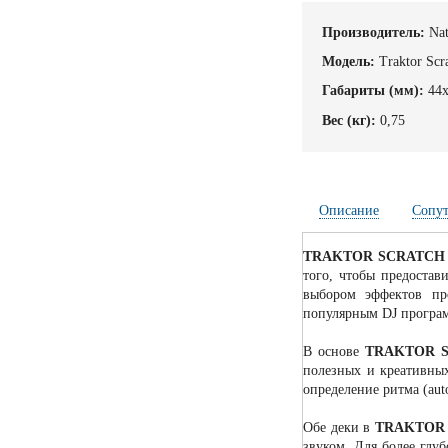
Производитель:
Nat
Модель:
Traktor Scr
Габариты (мм):
44
Вес (кг):
0,75
Описание
Сопу
TRAKTOR SCRATCH
того, чтобы предоста
выбором эффектов пр
популярным DJ програм
В основе
TRAKTOR S
полезных и креативных
определение ритма (auto
Обе деки в
TRAKTOR 
звуком. Для более глу