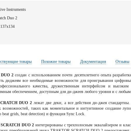
ive Instruments
atch Duo 2
х137х134
тствующие товары
Похожие товары
Документация
Отзывы
 DUO 2
создан с использованием почти десятилетнего опыта разработ
вить диджеям все необходимые возможности для проигрывания цифров
офессионального качества, дружественным интерфейсом и высок
мным обеспечением, доступным для ди-джеев любого уровня и с любым
CRATCH DUO 2
лежат две деки, а все действия ди-джея стандартны
 возможностей, таких как моментальное и интуитивное создание лупо
 beat grids, beat detection) и функция Sync Lock.
SCRATCH DUO 2
интегрированы с трехполосным эквалайзером и кла
боких преобразований звука TRAKTOR SCRATCH DUO 2 предоставляет шест