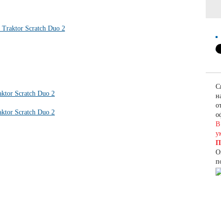
С
н
о
о
В
у
П
О
п