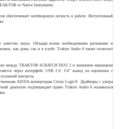
 REAKTOR от Native Instruments.
в обеспечивает необходимую легкость в работе. Интуитивный
ке.
е качество звука. Обладая всеми необходимыми разъемами и
вки, как дома, так и в клубе. Traktor Audio 6 также позволит
действие между TRAKTOR SCRATCH DUO 2 и внешним микшером
вляется через интерфейс USB 2.0. 1/4" выход на наушники с
изуальный контроль.
ественным AD/DA конвертерам Cirrus Logic®. Драйверы с ультра
тный диапазон подтверждает право Traktor Audio 6 называться
ыки.