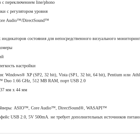
 с переключением line/phono
ики с регулятором уровня
re Audio™/DirectSound™
 индикаторов состояния для непосредственного визуального мониторинг
азмеры
ий
легкость настройки
: Windows® XP (SP2, 32 bit), Vista (SP1, 32 bit, 64 bit), Pentium или 
e™ Duo 1.66 GHz, 512 MB RAM, порт USB 2.0
137 мм x 44 мм
йверы: ASIO™, Core Audio™, DirectSound®, WASAPI™
рфейс USB 2.0, 5V 500mA. не требует дополнительных источников питани