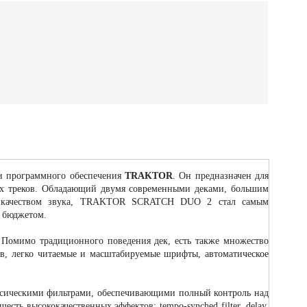
ки программного обеспечения
TRAKTOR
. Он предназначен для
ых треков. Обладающий двумя современными деками, большим
им качеством звука, TRAKTOR SCRATCH DUO 2 стал самым
 бюджетом.
. Помимо традиционного поведения дек, есть также множество
в, легко читаемые и масштабируемые шрифты, автоматическое
ссическими фильтрами, обеспечивающими полный контроль над
ь высококачественных эффектов: tempo-synched filter, delay,