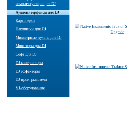
комплектующие для DJ
Аудиоинтерфейсы для DJ
Картриджи
Наушники для DJ
Микшерные пульты для DJ
Мониторы для DJ
Софт для DJ
DJ контроллеры
DJ эффекторы
DJ проигрыватели
VJ-оборудование