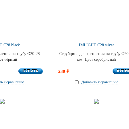
 С28 black
IMLIGHT С28 silver
ления на трубу Ø20-28
Струбцина для крепления на трубу Ø20
ет чёрный
мм. Цвет серебристый
КУПИТЬ
КУПИ
КУПИТЬ
230
КУПИ
i
ть к сравнению
Добавить к сравнению