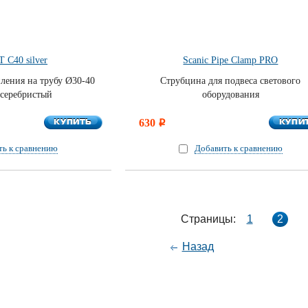
 С40 silver
Scanic Pipe Clamp PRO
ления на трубу Ø30-40
Струбцина для подвеса светового
 серебристый
оборудования
КУПИТЬ
КУПИ
КУПИТЬ
630
КУПИ
i
ть к сравнению
Добавить к сравнению
Страницы:
1
2
Назад