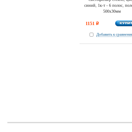
синий, 1к-т - 6 полос, пол
500х30мм
КУПИ
1151
КУПИ
i
Добавить к сравнен