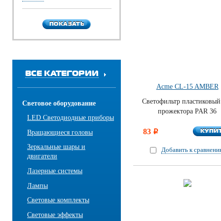
ПОКАЗАТЬ
ПОКАЗАТЬ
ВСЕ КАТЕГОРИИ
Acme CL-15 AMBER
Светофильтр пластиковый
Световое оборудование
прожектора PAR 36
LED Светодиодные приборы
КУПИ
83
КУПИ
Вращающиеся головы
i
Зеркальные шары и
Добавить к сравнен
двигатели
Лазерные системы
Лампы
Световые комплекты
Световые эффекты