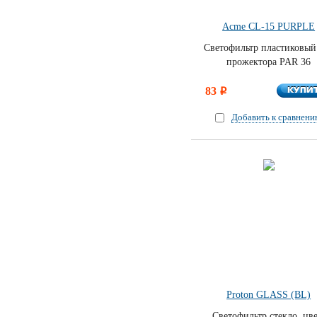
Acme CL-15 PURPLE
Светофильтр пластиковый
прожектора PAR 36
КУПИ
83
КУПИ
i
Добавить к сравнен
Proton GLASS (BL)
Светофильтр стекло, цве