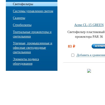
Светофильтры
Системы управления светом
Сканеры
Стробоскопы
Acme CL-15 GREEN
Театральные прожекторы и
Светофильтр пластиковый
светильники
прожектора PAR 36
Уличные, промышленные и
КУПИ
83
КУПИ
i
офисные светодиодные
светильники
Добавить к сравнен
Элементы подвеса
оборудования