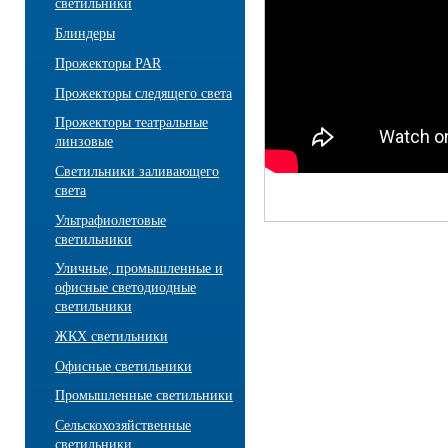
светильники
Блиндеры
Прожекторы PAR
Прожекторы следящего света
Прожекторы театральные
линзовые
Светильники заливающего
света
Ультрафиолетовые
светильники
Уличные, промышленные и
офисные светодиодные
светильники
ЖКХ светильники
Офисные светильники
Промышленные светильники
Сельскохозяйственные
светильники