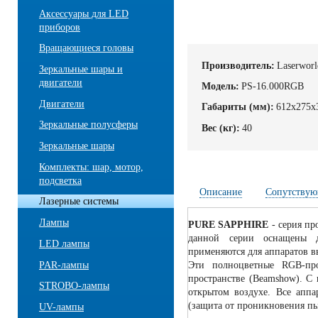
Аксессуары для LED
приборов
Вращающиеся головы
Производитель:
Laserworl
Зеркальные шары и
двигатели
Модель:
PS-16.000RGB
Двигатели
Габариты (мм):
612х275х
Зеркальные полусферы
Вес (кг):
40
Зеркальные шары
Комплекты: шар, мотор,
подсветка
Описание
Сопутствую
Лазерные системы
Лампы
PURE SAPPHIRE
- серия п
данной серии оснащены
LED лампы
применяются для аппаратов в
PAR-лампы
Эти полноцветные RGB-про
пространстве (Beamshow). С
STROBO-лампы
открытом воздухе. Все апп
(защита от проникновения пы
UV-лампы