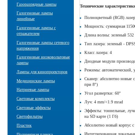
Газоразрядные лампы
Технические характеристик
Галогеновые лампы
Полноцветный (RGB) лазе
линейные
Мощность: суммарная 11500
Галогеновые лампы с
отражателем
Длина волны: зеленый 532 
Галогеновые лампы сетевого
Тип лазера: зеленый - DPS
напряжения
Класс лазера: 4
Галогеновые низковольтовые
Диодные модули производ
лампы
Режимы: автоматический,
Лампы для кинопроекторов
Сканер: абсолютно новые с
Медицинские лампы
при 8°)
Натриевые лампы
Угол развертки: 60°
Световые комплекты
Луч: 4 mm/<1.9 mrad
Световые эффекты
Эффекты: тоннельные, луче
на SD карте (1 Гб)
Светофильтры
Абсолютно новый корпус с
Пластик
Интегрированная локальна
Полимерная пленка