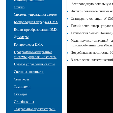
беспроводную локальную в
Стекло
Интегрированное считывающ
Системы управления светом
Стандартно оснащен W-
Беспроводная передача DMX
Тихий вентилятор, управля
Блоки преобразования DMX
Технология Sealed Housing
Диммеры
Мультифункциональный д
Контроллеры DMX
приспособления цвета/бала
Программно-аппаратные
Потребляемая мощность: 60
системы управления светом
В комплекте: электрический
Пульты управления светом
Световые штанкеты
Свитчеры
Темнители
Сканеры
Стробоскопы
Театральные прожекторы и