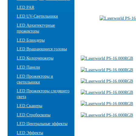
LED PAR
LED UV-Светильники
LED Архитектурные
прожекторы
LED Блиндеры
LED Вращающиеся головы
LED Колорченжеры
LED Панели
LED Прожекторы и
светильники
LED Прожекторы следящего
света
LED Сканеры
LED Стробоскопы
LED Центральные эффекты
LED Эффекты