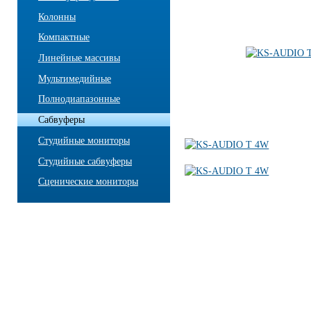
Колонны
Компактные
Линейные массивы
Мультимедийные
Полнодиапазонные
Сабвуферы
Студийные мониторы
Студийные сабвуферы
Сценические мониторы