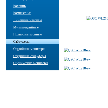
Колонны
Компактные
Линейные массивы
Мультимедийные
Полнодиапазонные
Сабвуферы
Студийные мониторы
Студийные сабвуферы
Сценические мониторы