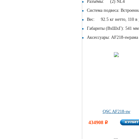
Разъёмы: (2) NL4
Система подвеса: Встроенна
Вес: 92.5 кг нетто, 110 в
Габариты (ВxШxГ): 541 мм
Аксессуары: AF218-swрама 
QSC AF218-sw
КУПИ
434908
КУПИ
i