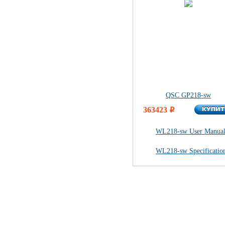
QSC GP218-sw
КУПИ
363423
КУПИ
i
WL218-sw User Manual 
WL218-sw Specification