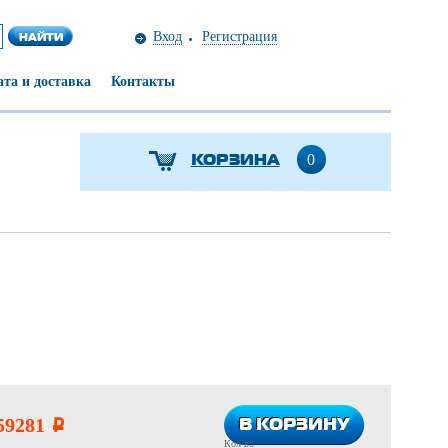
Вход
Регистрация
та и доставка
Контакты
КОРЗИНА
0
В КОРЗИНУ
В КОРЗИНУ
59281
i
Кол-во