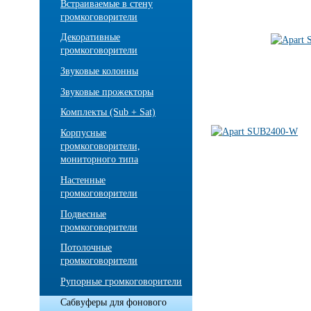
Встраиваемые в стену
громкоговорители
Декоративные
громкоговорители
Звуковые колонны
Звуковые прожекторы
Комплекты (Sub + Sat)
Корпусные
громкоговорители,
мониторного типа
Настенные
громкоговорители
Подвесные
громкоговорители
Потолочные
громкоговорители
Рупорные громкоговорители
Сабвуферы для фонового