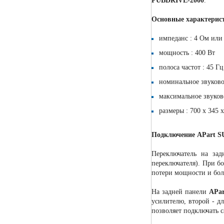
PUBDRIVE-2000
.
Основные характерис
импеданс : 4 Ом или
мощность : 400 Вт
полоса частот : 45 Гц
номинальное звуково
максимальное звуково
размеры : 700 x 345 
Подключение APart S
Переключатель на за
переключателя). При б
потери мощности и бол
На задней панели
APa
усилителю, второй - д
позволяет подключать с