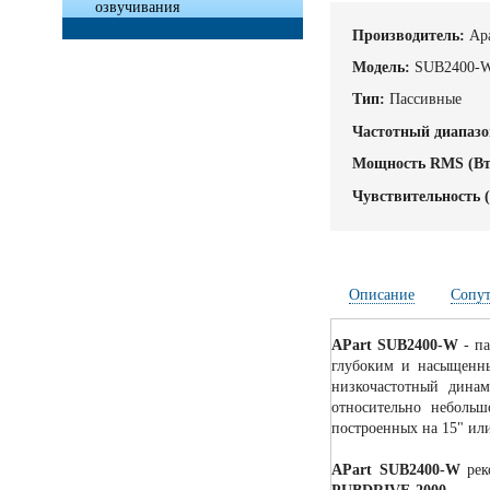
озвучивания
Производитель:
Ap
Модель:
SUB2400-
Тип:
Пассивные
Частотный диапазо
Мощность RMS (Вт
Чувствительность (
Описание
Сопу
APart SUB2400-W
- па
глубоким и насыщенны
низкочастотный дина
относительно небольш
построенных на 15" ил
APart SUB2400-W
рек