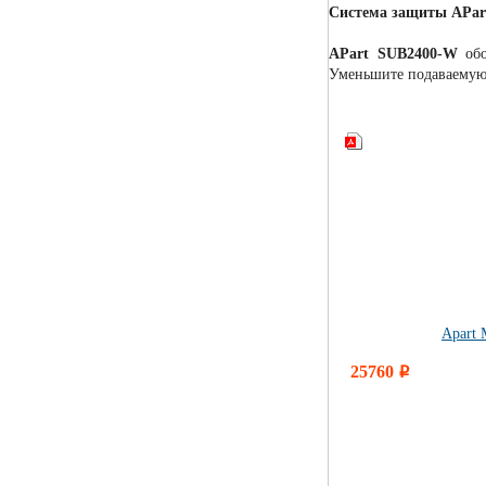
Система защиты APar
APart SUB2400-W
обо
Уменьшите подаваемую 
Apart
25760
i