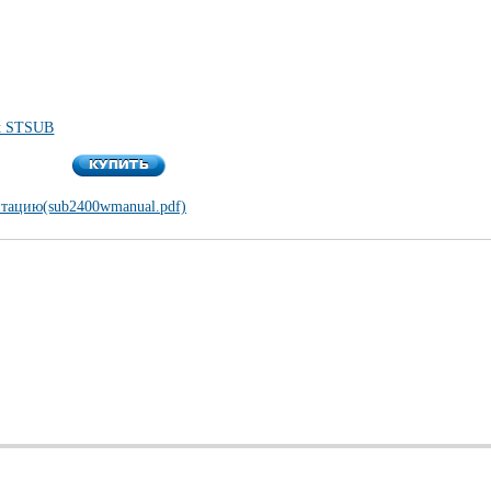
t STSUB
КУПИТЬ
КУПИТЬ
нтацию(sub2400wmanual.pdf)