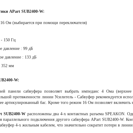
тики APart SUB2400-W:
 16 Ом (выбирается при помощи переключателя)
 - 150 Гц
е давление : 99 дБ
е давление : 133 дБ
x 352 мм
UB2400-W:
дней панели сабвуфера позволяет выбрать импеданс 4 Ома (верхне
ольшой протяженности линии Усилитель - Сабвуфер рекомендуется испо
ее артикулированный бас. Кроме того режим 16 Ом позволяет включить 
rt SUB2400-W
расположены два 4-х контактных разъема SPEAKON. Оди
ля параллельного подключения другого сабвуфера APart SUB2400-W. Конт
абвуфер 4-х жильным кабелем, что значительно сократит потери в линии