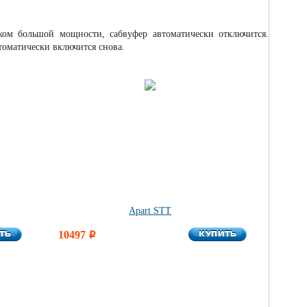
ом большой мощности, сабвуфер автоматически отключится.
томатически включится снова.
Apart STT
ТЬ
КУПИТЬ
ТЬ
10497
КУПИТЬ
i