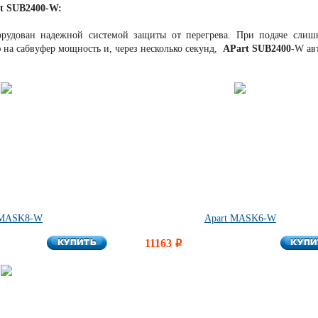
t SUB2400-W:
рудован надежной системой защиты от перегрева. При подаче слишк
на сабвуфер мощность и, через несколько секунд,
APart SUB2400-
W ав
 MASK8-W
Apart MASK6-W
КУПИТЬ
КУПИ
КУПИТЬ
11163
КУПИ
i