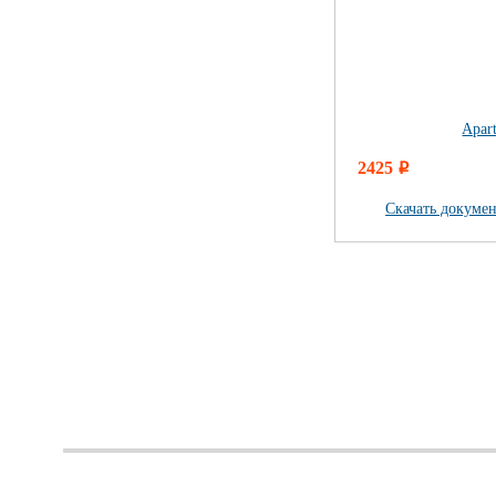
Apar
2425
i
Скачать докуме