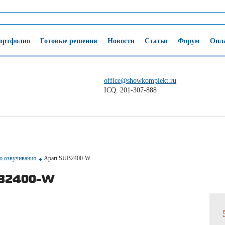
ортфолио
Готовые решения
Новости
Статьи
Форум
Опла
office@showkomplekt.ru
ICQ: 201-307-888
о озвучивания
Apart SUB2400-W
B2400-W