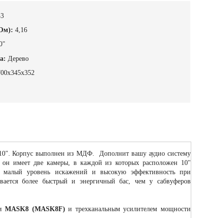
33
Ом):
4,16
0"
а:
Дерево
700x345x352
 10". Корпус выполнен из МДФ. Дополнит вашу аудио систему
 он имеет две камеры, в каждой из которых расположен 10"
ет малый уровень искажений и высокую эффективность при
вается более быстрый и энергичный бас, чем у сабвуферов
и
MASK8 (MASK8F)
и трехканальным усилителем мощности