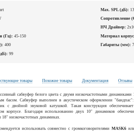
art
Max. SPL (дБ):
1
W
Cопротивление (
НЧ Драйвер:
2х1
н (Гц):
45-150
Материал корпус
):
400
Габариты (мм):
дБ):
99
тствующие товары
Похожие товары
Документация
Отзывы
ссивный сабвуфер белого цвета с двумя низкочастотными динамиками
м басом. Сабвуфер выполнен в акустическом оформлении "бандпас":
мик с двойной звуковой катушкой. Такая конструкция обеспечива
ом корпусе. Благодаря использованию двух 10" динамиков обеспечи
и 18" низкочастотных динамиках.
омендуется использовать совместно с громкоговорителями
MASK6
ил