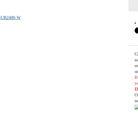
С
н
о
о
В
у
П
О
п