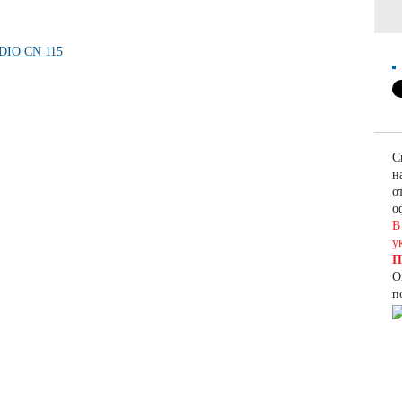
С
н
о
о
В
у
П
О
п