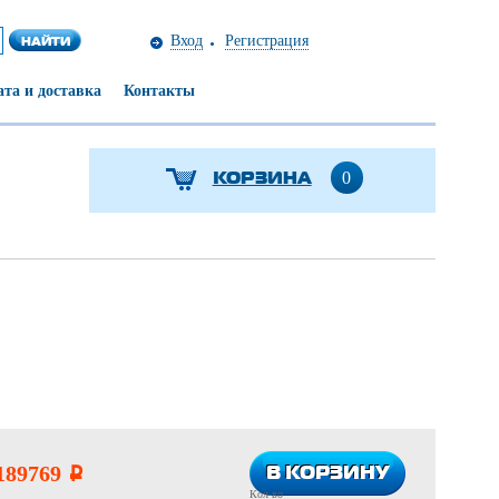
Вход
Регистрация
та и доставка
Контакты
КОРЗИНА
0
В КОРЗИНУ
В КОРЗИНУ
189769
i
Кол-во