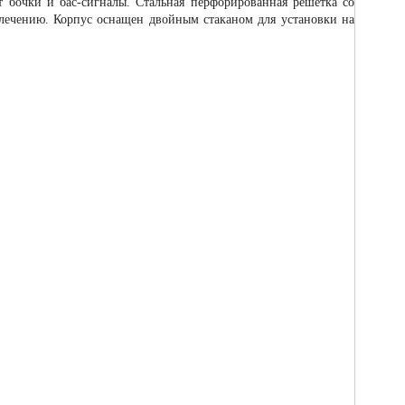
ет бочки и бас-сигналы. Стальная перфорированная решетка со
лечению. Корпус оснащен двойным стаканом для установки на