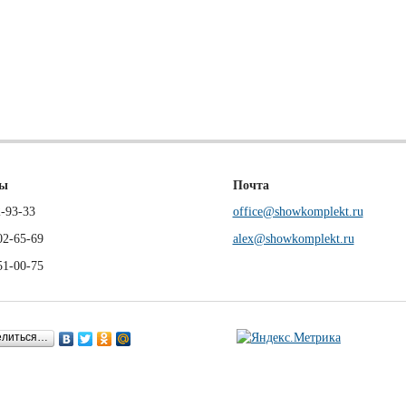
ны
Почта
-93-33
office@showkomplekt.ru
02-65-69
alex@showkomplekt.ru
51-00-75
елиться…