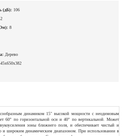
 (дБ):
106
32
Ом):
8
а:
Дерево
445х650х382
нусообразным динамиком 15" высокой мощности с неодимовым
ет 60° по горизонтальной оси и 40° по вертикальной. Может
 звукоусиления зоны ближнего поля, и обеспечивает чистый и
ью и широким динамическим диапазоном. При использовании в