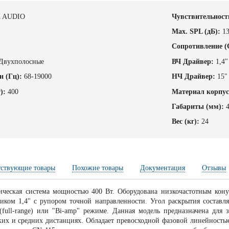
 AUDIO
Чувствительность
Max. SPL (дБ):
1
Cопротивление (
Двухполосные
ВЧ Драйвер:
1,4"
н (Гц):
68-19000
НЧ Драйвер:
15"
):
400
Материал корпус
Габариты (мм):
Вес (кг):
24
тствующие товары
Похожие товары
Документация
Отзывы
ическая система мощностью 400 Вт. Оборудована низкочастотным ко
ком 1,4" с рупором точной направленности. Угол раскрытия составля
(full-range) или "Bi-amp" режиме. Данная модель предназначена для
ких и средних дистанциях. Обладает превосходной фазовой линейност