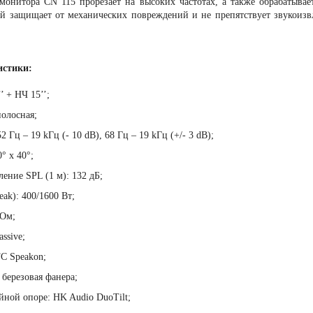
 монитора CN 115 прорезает на высоких частотах, а также обрабатыва
й защищает от механических повреждений и не препятствует звукоизв
истики:
 + НЧ 15’’;
олосная;
Гц – 19 kГц (- 10 dB), 68 Гц – 19 kГц (+/- 3 dB);
° x 40°;
ние SPL (1 м): 132 дБ;
): 400/1600 Вт;
Ом;
ssive;
C Speakon;
березовая фанера;
ной опоре: HK Audio DuoTilt;