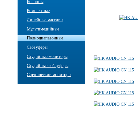
Колонны
Компактные
Линейные массивы
Мультимедийные
Полнодиапазонные
Сабвуферы
Студийные мониторы
Студийные сабвуферы
Сценические мониторы