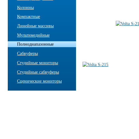
Колонны
Компактные
Линейные массивы
Мультимедийные
Полнодиапазонные
Сабвуферы
Студийные мониторы
Студийные сабвуферы
Сценические мониторы