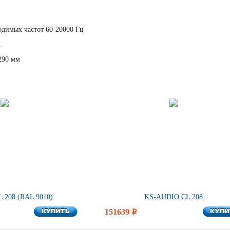
димых частот 60-20000 Гц
.
290 мм
 208 (RAL 9010)
KS-AUDIO CL 208
КУПИТЬ
КУПИ
КУПИТЬ
151639
КУПИ
i