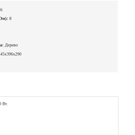
26
Ом):
8
а:
Дерево
245х396х290
 Вт.