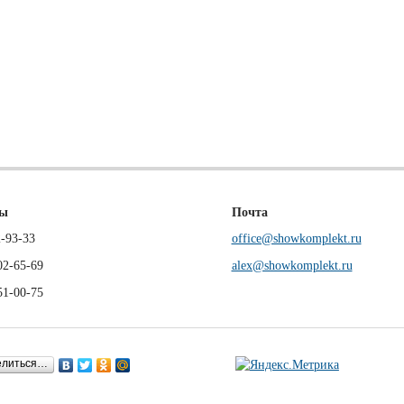
ны
Почта
-93-33
office@showkomplekt.ru
02-65-69
alex@showkomplekt.ru
51-00-75
елиться…