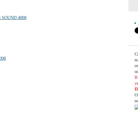
С
н
о
о
В
у
П
О
п