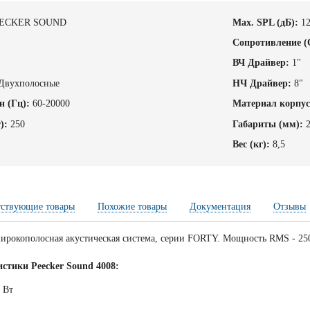
ECKER SOUND
Max. SPL (дБ):
1
Cопротивление (
ВЧ Драйвер:
1"
Двухполосные
НЧ Драйвер:
8"
н (Гц):
60-20000
Материал корпус
):
250
Габариты (мм):
Вес (кг):
8,5
тствующие товары
Похожие товары
Документация
Отзывы
ирокополосная акустическая система, серии FORTY. Мощность RMS - 250
стики Peecker Sound 4008:
 Вт