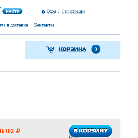
Вход
Регистрация
та и доставка
Контакты
КОРЗИНА
0
В КОРЗИНУ
В КОРЗИНУ
46102
i
Кол-во