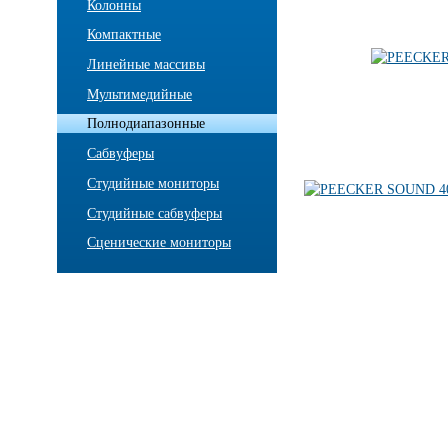
Колонны
Компактные
Линейные массивы
Мультимедийные
Полнодиапазонные
Сабвуферы
Студийные мониторы
Студийные сабвуферы
Сценические мониторы