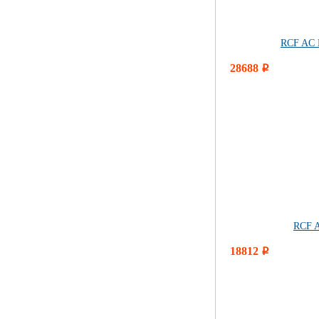
RCF AC 
28688
i
RCF 
18812
i