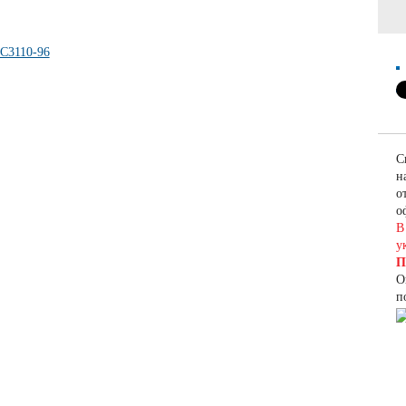
С
н
о
о
В
у
П
О
п