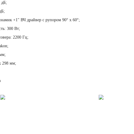
 дБ;
дБ;
намик +1" ВЧ драйвер с рупором 90° х 60°;
ь: 300 Вт;
совера: 2200 Гц;
akon;
мм;
х 298 мм;
а