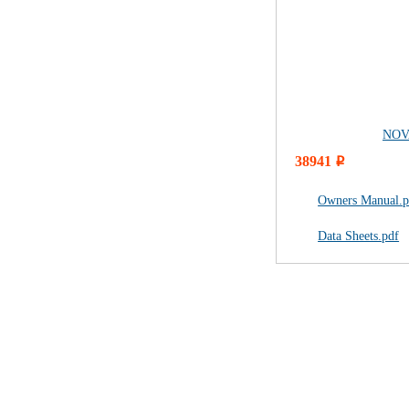
NOV
38941
i
Owners Manual.p
Data Sheets.pdf