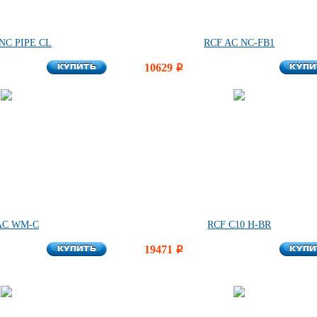
NC PIPE CL
RCF AC NC-FB1
КУПИТЬ
КУПИ
КУПИТЬ
10629
КУПИ
i
AC WM-C
RCF C10 H-BR
КУПИТЬ
КУПИ
КУПИТЬ
19471
КУПИ
i