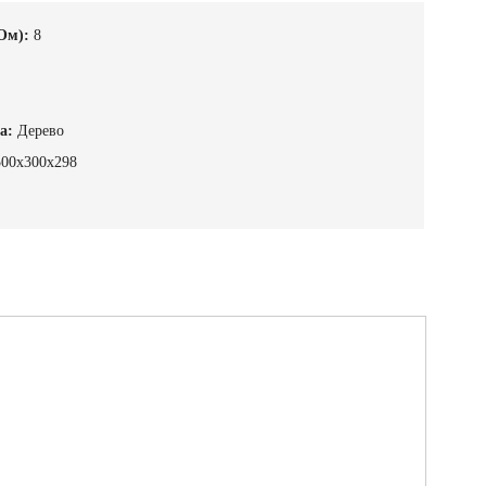
Ом):
8
а:
Дерево
500х300х298