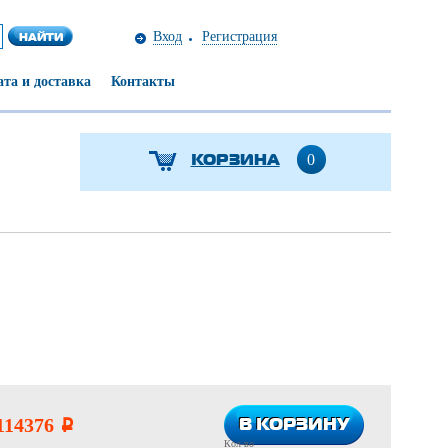
Вход
Регистрация
та и доставка
Контакты
КОРЗИНА
0
В КОРЗИНУ
В КОРЗИНУ
114376
i
Кол-во