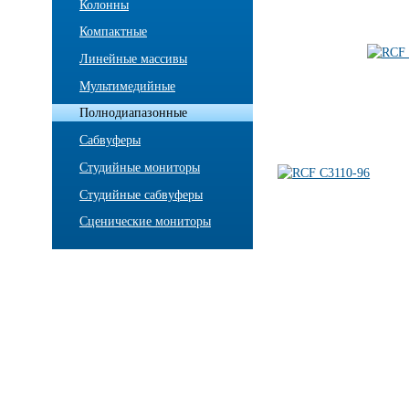
Колонны
Компактные
Линейные массивы
Мультимедийные
Полнодиапазонные
Сабвуферы
Студийные мониторы
Студийные сабвуферы
Сценические мониторы