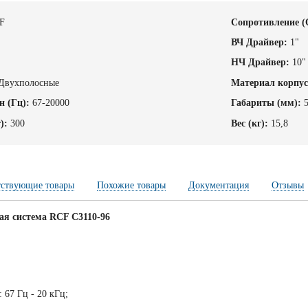
F
Cопротивление (
ВЧ Драйвер:
1"
НЧ Драйвер:
10"
Двухполосные
Материал корпус
н (Гц):
67-20000
Габариты (мм):
):
300
Вес (кг):
15,8
тствующие товары
Похожие товары
Документация
Отзывы
ая система RCF C3110-96
 67 Гц - 20 кГц;