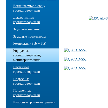
Встраиваемые в стену
громкоговорители
Декоративные
громкоговорители
Звуковые колонны
Звуковые прожекторы
Комплекты (Sub + Sat)
Корпусные
громкоговорители,
мониторного типа
Настенные
громкоговорители
Подвесные
громкоговорители
Потолочные
громкоговорители
Рупорные громкоговорители