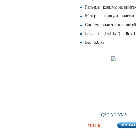
Разъемы: клеммы на винта
Материал корпуса: пластик
Система подвеса: кронште
Габариты (ВхШхГ): 286 x 1
Вес: 6,8 кг
QSC AD-YM5
КУПИ
2301
КУПИ
i