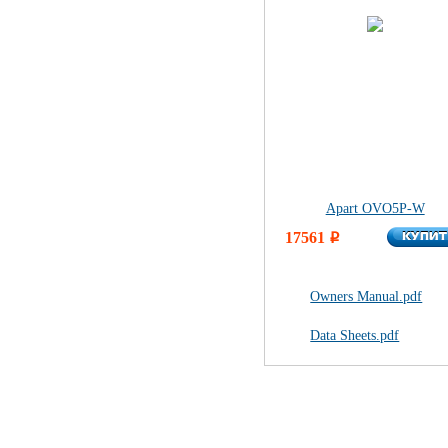
Apart OVO5P-W
КУПИ
17561
КУПИ
i
Owners Manual.pdf
Data Sheets.pdf