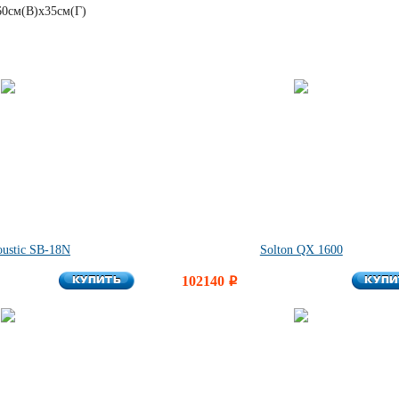
60см(В)х35см(Г)
oustic SB-18N
Solton QX 1600
КУПИТЬ
КУПИ
КУПИТЬ
102140
КУПИ
i