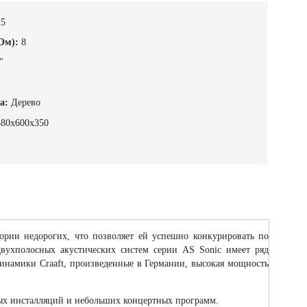
25
Ом):
8
"
а:
Дерево
380х600х350
ории недорогих, что позволяет ей успешно конкурировать по
двухполосных акустических систем серии AS Sonic имеет ряд
динамики Craaft, произведенные в Германии, высокая мощность
ых инсталляций и небольших концертных программ.