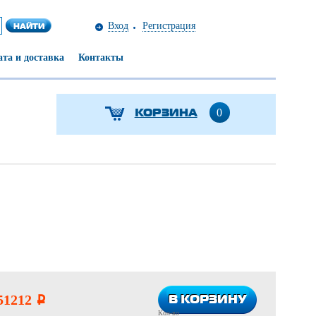
Вход
Регистрация
та и доставка
Контакты
КОРЗИНА
0
В КОРЗИНУ
В КОРЗИНУ
51212
i
Кол-во