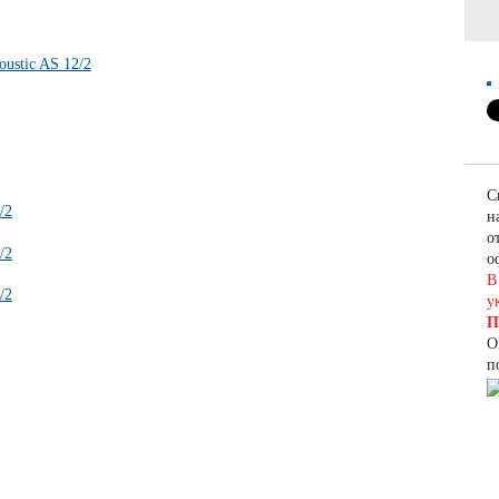
С
н
о
о
В
у
П
О
п