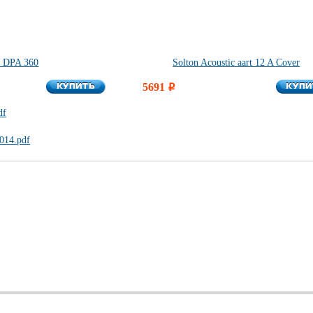
n DPA 360
Solton Acoustic aart 12 A Cover
КУПИТЬ
КУПИ
КУПИТЬ
5691
КУПИ
i
df
014.pdf