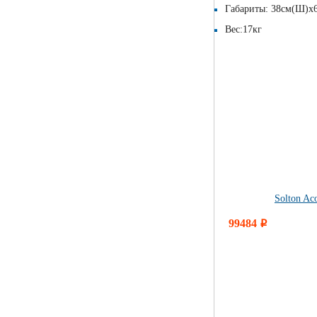
Габариты: 38см(Ш)х
Вес:17кг
Solton Ac
99484
i