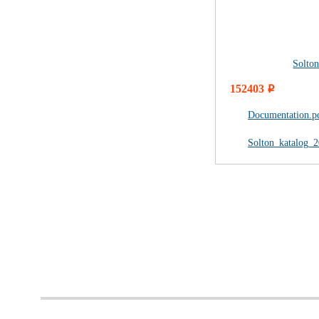
Solto
152403
i
Documentation.p
Solton_katalog_2