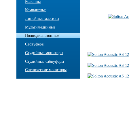
Колонны
Компактные
Линейные массивы
Мультимедийные
Полнодиапазонные
Сабвуферы
Студийные мониторы
Студийные сабвуферы
Сценические мониторы