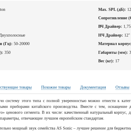
ton
Max. SPL (дБ):
1
Cопротивление (
ВЧ Драйвер:
1,75
Двухполосные
НЧ Драйвер:
12"
н (Гц):
50-20000
Материал корпус
):
350
Габариты (мм):
Вес (кг):
17
тствующие товары
Похожие товары
Документация
Отзывы
ую систему этого типа с полной уверенностью можно отнести к катег
ными приборами китайского производства. Вместе с тем, оснащение 
го» ценового сегмента. В их числе: качественный натуральный корпус, 
 параметры, отвечающие лучшим европейским стандартам.
тельно мощный звук семейства AS Sonic – лучшее решение для бюджетн