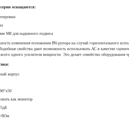
 серии оснащаются:
ртировки
ва
ми М8 для надежного подвеса
ность изменения положения ВЧ-рупора на случай горизонтального испол
 Подобные свойства дают возможность использовать АС в качестве сцени
 всего одного усилителя мощности. Это делает семейство оборудования
тики:
ный корпус
а
00°х50
овать как монитор
25дБ
т/8Ом