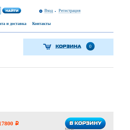
Вход
Регистрация
та и доставка
Контакты
КОРЗИНА
0
В КОРЗИНУ
В КОРЗИНУ
17800
i
Кол-во