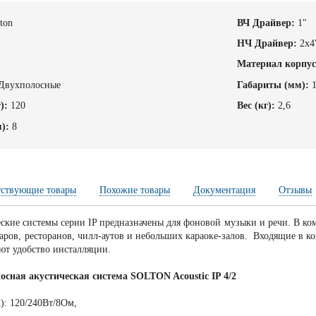
ton
ВЧ Драйвер:
1"
НЧ Драйвер:
2х4
Материал корпус
Двухполосные
Габариты (мм):
):
120
Вес (кг):
2,6
):
8
тствующие товары
Похожие товары
Документация
Отзывы
ские системы серии IP предназначены для фоновой музыки и речи. В к
баров, ресторанов, чилл-аутов и небольших караоке-залов. Входящие в 
ют удобство инсталляции.
сная акустическая система SOLTON Acoustic IP 4/2
: 120/240Вт/8Ом,