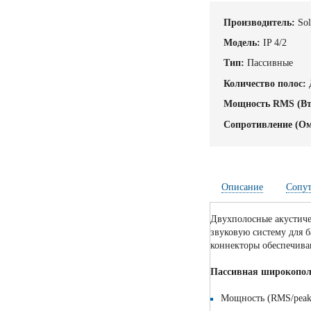
Производитель:
Sol
Модель:
IP 4/2
Тип:
Пассивные
Количество полос:
Мощность RMS (Вт
Cопротивление (Ом
Описание
Сопу
Двухполосные акустиче
звуковую систему для 
коннекторы обеспечива
Пассивная широкополо
Мощность (RMS/peak)