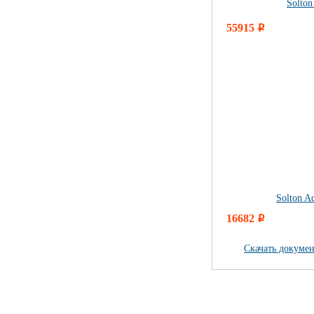
Solton
55915
i
Solton Ac
16682
i
Скачать докумен