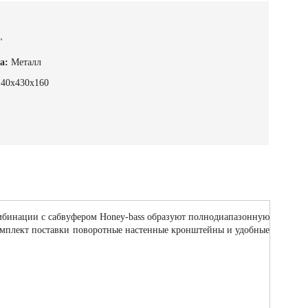
"
а:
Металл
140х430х160
омбинации с сабвуфером Honey-bass образуют полнодиапазонную
комплект поставки поворотные настенные кронштейны и удобные