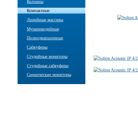
Колонны
Компактные
Линейные массивы
Мультимедийные
Полнодиапазонные
Сабвуферы
Студийные мониторы
Студийные сабвуферы
Сценические мониторы