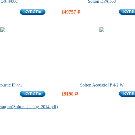
 QX 4/800
Solton DPA 360
КУПИТЬ
КУПИ
КУПИТЬ
149757
КУПИ
i
oustic IP 4/1
Solton Acoustic IP 4/2 W
КУПИТЬ
КУПИ
КУПИТЬ
19198
КУПИ
i
тацию(Solton_katalog_2014.pdf)