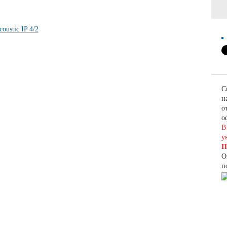
С
н
о
о
В
у
П
О
п