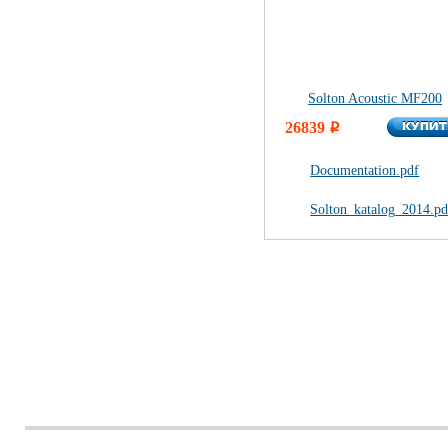
Solton Acoustic MF200
КУПИ
26839
КУПИ
i
Documentation.pdf
Solton_katalog_2014.pd