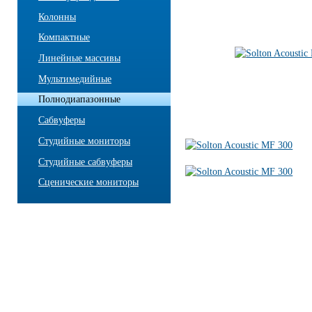
Колонны
Компактные
Линейные массивы
Мультимедийные
Полнодиапазонные
Сабвуферы
Студийные мониторы
Студийные сабвуферы
Сценические мониторы