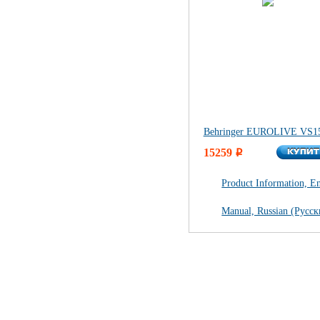
Behringer EUROLIVE VS1
КУПИ
15259
КУПИ
i
Product Information, En
Manual, Russian (Русс