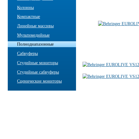
Колонны
Компактные
Линейные массивы
Мультимедийные
Полнодиапазонные
Сабвуферы
Студийные мониторы
Студийные сабвуферы
Сценические мониторы