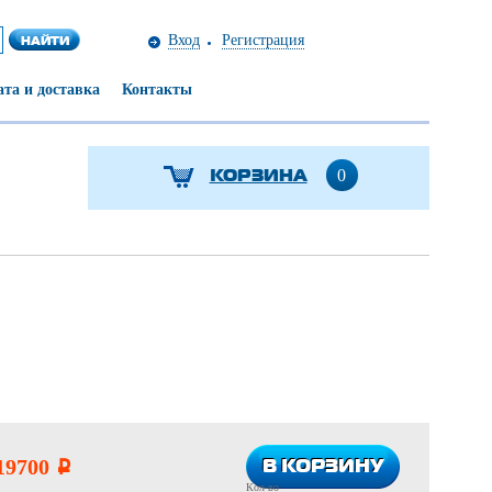
Вход
Регистрация
та и доставка
Контакты
КОРЗИНА
0
В КОРЗИНУ
В КОРЗИНУ
19700
i
Кол-во