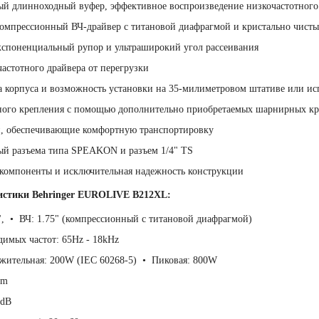
 длинноходный вуфер, эффективное воспроизведение низкочастотного д
омпрессионный ВЧ-драйвер с титановой диафрагмой и кристально чист
споненциальный рупор и ультраширокий угол рассеивания
астотного драйвера от перегрузки
 корпуса и возможность установки на 35-милиметровом штативе или исп
ного крепления с помощью дополнительно приобретаемых шарнирных к
, обеспечивающие комфортную транспортировку
ый разъема типа SPEAKON и разъем 1/4" TS
 компоненты и исключительная надежность конструкции
ристики Behringer EUROLIVE B212XL:
, • ВЧ: 1.75" (компрессионный с титановой диафрагмой)
имых частот: 65Hz - 18kHz
жительная: 200W (IEC 60268-5) • Пиковая: 800W
hm
5dB