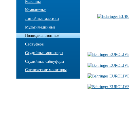
Колонны
Компактные
Линейные массивы
Мультимедийные
Полнодиапазонные
Сабвуферы
Студийные мониторы
Студийные сабвуферы
Сценические мониторы