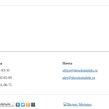
ны
Почта
-93-33
office@showkomplekt.ru
02-65-69
alex@showkomplekt.ru
51-00-75
елиться…