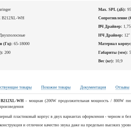
ringer
Max. SPL (дБ):
9
 B212XL-WH
Cопротивление (
ВЧ Драйвер:
1,75
Двухполосные
НЧ Драйвер:
12"
н (Гц):
65-18000
Материал корпус
):
200
Габариты (мм):
Вес (кг):
10,9
тствующие товары
Похожие товары
Документация
Отзывы
E B212XL-WH
- мощная (200W продолжительная мощность / 800W пико
произведения
ерный пластиковый корпус в двух вариантах оформления - черном и бе
 конструкция и отличное качество звука даже на предельно высоких уров