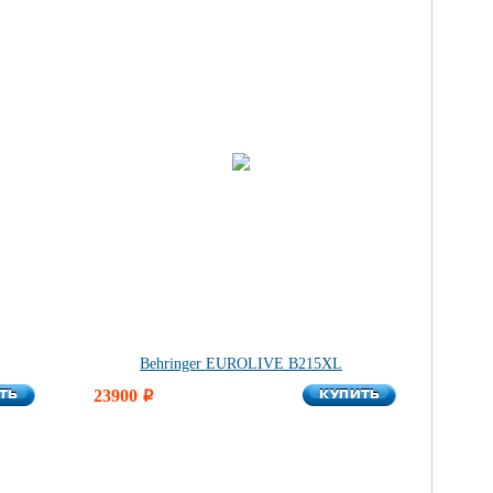
Behringer EUROLIVE B215XL
ТЬ
КУПИТЬ
ТЬ
23900
КУПИТЬ
i