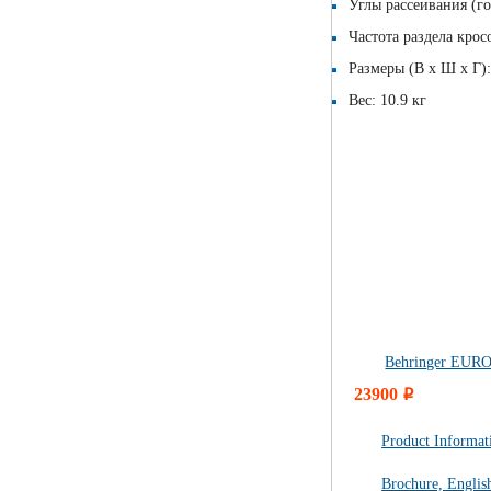
Углы рассеивания (гор
Частота раздела крос
Размеры (В х Ш х Г):
Вес: 10.9 кг
Behringer EU
23900
i
Product Informat
Brochure, Englis