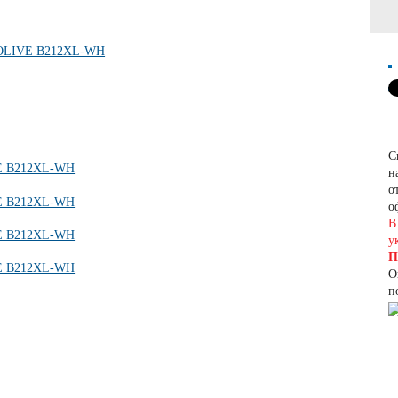
С
н
о
о
В
у
П
О
п