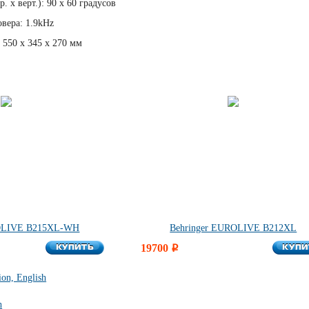
. х верт.): 90 х 60 градусов
овера: 1.9kHz
 550 х 345 х 270 мм
ROLIVE B215XL-WH
Behringer EUROLIVE B212XL
КУПИТЬ
КУПИ
КУПИТЬ
19700
КУПИ
i
ion, English
h