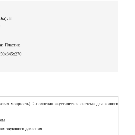
5
Ом):
8
"
а:
Пластик
550х345х270
вая мощность) 2-полосная акустическая система для живого
лом
нях звукового давления