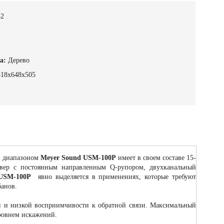
32
а:
Дерево
518х648х505
м диапазоном
Meyer Sound USM-100P
имеет в своем составе 15-
вер с постоянным направленным Q-рупором, двухканальный
USM-100P
явно выделяется в применениях, которые требуют
банов.
 и низкой восприимчивости к обратной связи. Максимальный
уровнем искажений.