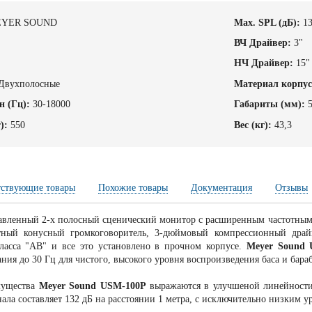
YER SOUND
Max. SPL (дБ):
1
ВЧ Драйвер:
3"
НЧ Драйвер:
15"
Двухполосные
Материал корпус
н (Гц):
30-18000
Габариты (мм):
):
550
Вес (кг):
43,3
тствующие товары
Похожие товары
Документация
Отзывы
вленный 2-х полосный сценический монитор с расширенным частотны
тный конусный громкоговоритель, 3-дюймовый компрессионный драй
ласса "АВ" и все это установлено в прочном корпусе.
Meyer Sound 
ния до 30 Гц для чистого, высокого уровня воспроизведения баса и бара
мущества
Meyer Sound USM-100P
выражаются в улучшеной линейности
ала составляет 132 дБ на расстоянии 1 метра, с исключительно низким 