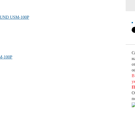
С
н
о
о
В
у
П
О
п