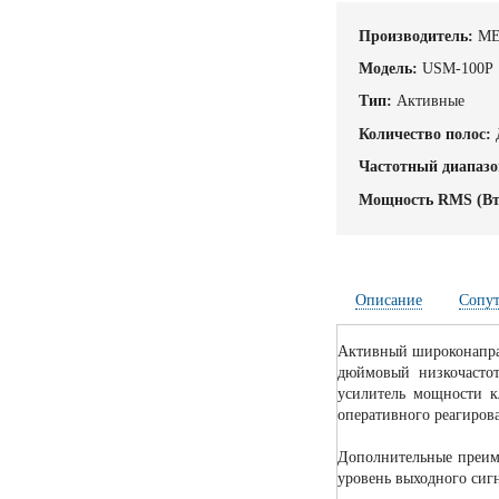
Производитель:
ME
Модель:
USM-100P
Тип:
Активные
Количество полос:
Частотный диапазо
Мощность RMS (Вт
Описание
Сопу
Активный широконапра
дюймовый низкочасто
усилитель мощности к
оперативного реагирова
Дополнительные преи
уровень выходного сигн