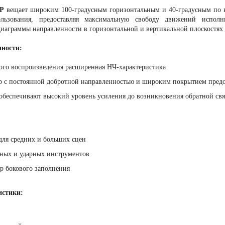
0P
вещает широким 100-градусным горизонтальным и 40-градусным по в
льзования, предоставляя максимальную свободу движений исполни
аграммы направленности в горизонтальной и вертикальной плоскостях 
нности:
ого воспроизведения расширенная НЧ-характеристика
 с постоянной добротной направленностью и широким покрытием предо
беспечивают высокий уровень усиления до возникновения обратной св
для средних и больших сцен
ных и ударных инструментов
р бокового заполнения
истики: