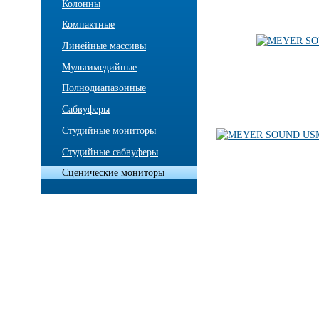
Колонны
Компактные
Линейные массивы
Мультимедийные
Полнодиапазонные
Сабвуферы
Студийные мониторы
Студийные сабвуферы
Сценические мониторы