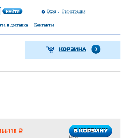
Вход
Регистрация
та и доставка
Контакты
КОРЗИНА
0
В КОРЗИНУ
В КОРЗИНУ
866118
i
Кол-во