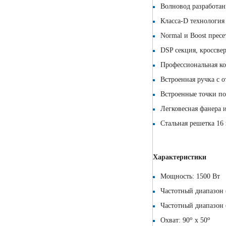
Волновод разработан
Класса-D технология
Normal и Boost прес
DSP секция, кроссве
Профессиональная ко
Встроенная ручка с 
Встроенные точки п
Легковесная фанера
Стальная решетка 16
Характеристики
Мощность: 1500 Вт
Частотный диапазон (
Частотный диапазон (
о
о
Охват: 90
х 50