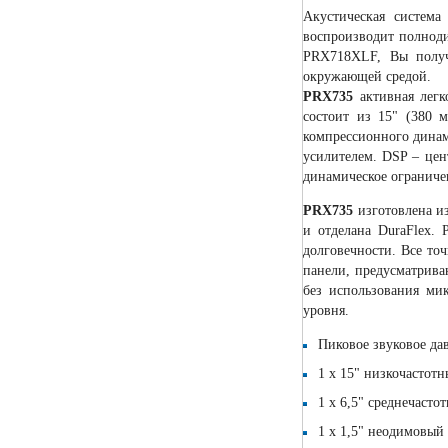
Акустическая систем
воспроизводит полноди
PRX718XLF, Вы получ
окружающей средой.
PRX735
активная легк
состоит из 15" (380 м
компрессионного динам
усилителем. DSP – цен
динамическое огранич
PRX735
изготовлена и
и отделана DuraFlex. 
долговечности. Все то
панели, предусматрив
без использования ми
уровня.
Пиковое звуковое да
1 х 15" низкочастот
1 х 6,5" среднечаст
1 х 1,5" неодимовы