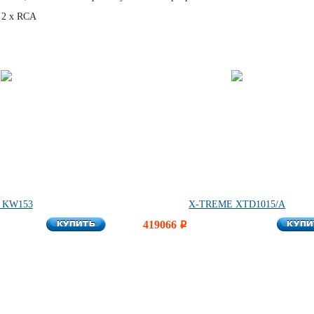
, 2 х RCA
 KW153
X-TREME XTD1015/A
КУПИТЬ
КУПИ
КУПИТЬ
419066
КУПИ
i