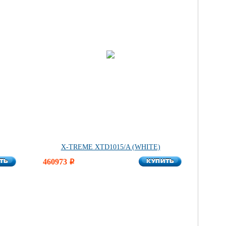
X-TREME XTD1015/A (WHITE)
ТЬ
КУПИТЬ
ТЬ
460973
КУПИТЬ
i