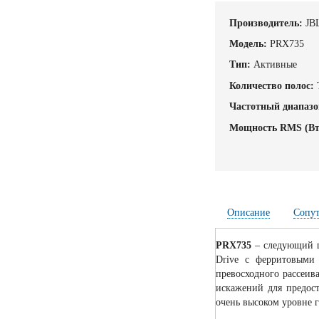
Производитель:
JB
Модель:
PRX735
Тип:
Активные
Количество полос:
Частотный диапазо
Мощность RMS (Вт
Описание
Сопу
PRX735
– следующий ша
Drive с ферритовыми
превосходного рассеив
искажений для предос
очень высоком уровне 