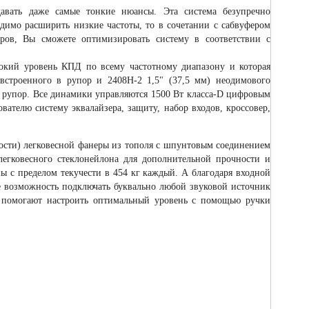
давать даже самые тонкие нюансы. Эта система безупречно
одимо расширить низкие частоты, то в сочетании с сабвуфером
ов, Вы сможете оптимизировать систему в соответствии с
ысокий уровень КПД по всему частотному диапазону и которая
 встроенного в рупор и 2408Н-2 1,5" (37,5 мм) неодимового
рупор. Все динамики управляются 1500 Вт класса-D цифровым
ателю систему эквалайзера, защиту, набор входов, кроссовер,
ности) легковесной фанеры из тополя с шпунтовым соединением
легковесного стеклонейлона для дополнительной прочности и
ы с пределом текучести в 454 кг каждый. А благодаря входной
 возможность подключать буквально любой звуковой источник
и помогают настроить оптимальный уровень с помощью ручки