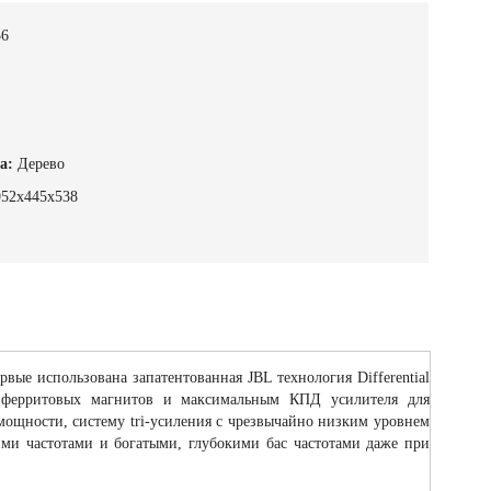
36
а:
Дерево
952х445х538
е использована запатентованная JBL технология Differential
й ферритовых магнитов и максимальным КПД усилителя для
мощности, систему tri-усиления с чрезвычайно низким уровнем
ми частотами и богатыми, глубокими бас частотами даже при