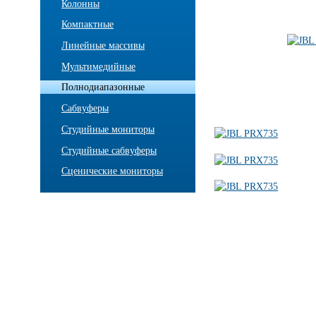
Колонны
Компактные
Линейные массивы
Мультимедийные
Полнодиапазонные
Сабвуферы
Студийные мониторы
Студийные сабвуферы
Сценические мониторы