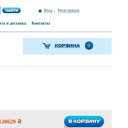
Вход
Регистрация
та и доставка
Контакты
КОРЗИНА
0
В КОРЗИНУ
В КОРЗИНУ
120629
i
Кол-во