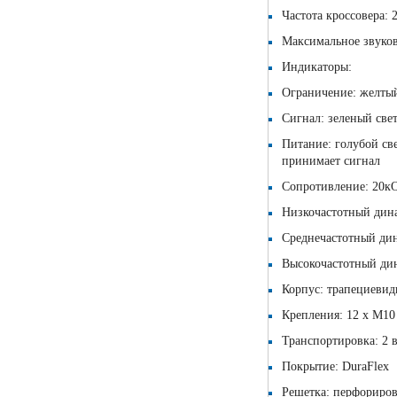
Частота кроссовера: 
Максимальное звуков
Индикаторы:
Ограничение: желтый
Сигнал: зеленый све
Питание: голубой све
принимает сигнал
Сопротивление: 20кО
Низкочастотный дина
Среднечастотный дин
Высокочастотный дин
Корпус: трапециевид
Крепления: 12 х М10
Транспортировка: 2 
Покрытие: DuraFlex
Решетка: перфориров