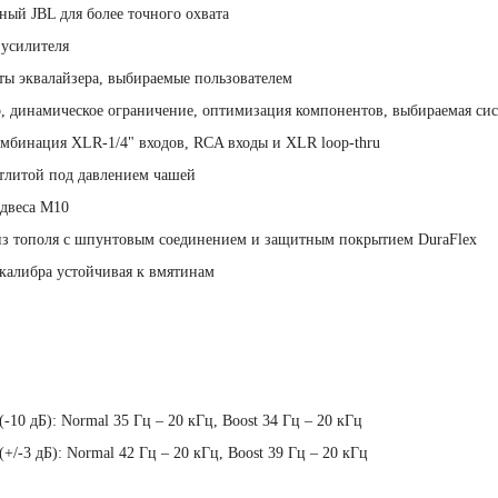
ный JBL для более точного охвата
 усилителя
еты эквалайзера, выбираемые пользователем
р, динамическое ограничение, оптимизация компонентов, выбираемая си
мбинация XLR-1/4" входов, RCA входы и XLR loop-thru
отлитой под давлением чашей
одвеса М10
 из тополя с шпунтовым соединением и защитным покрытием DuraFlex
 калибра устойчивая к вмятинам
-10 дБ): Normal 35 Гц – 20 кГц, Boost 34 Гц – 20 кГц
+/-3 дБ): Normal 42 Гц – 20 кГц, Boost 39 Гц – 20 кГц