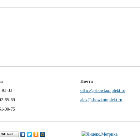
ны
Почта
-93-33
office@showkomplekt.ru
02-65-69
alex@showkomplekt.ru
51-00-75
елиться…