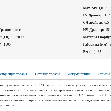
L
Max. SPL (дБ):
1
ВЧ Драйвер:
1,5"
СЧ драйвер:
6,5"
Трехполосные
НЧ Драйвер:
15"
н (Гц):
35-20000
Материал корпус
):
1500
Габариты (мм):
Вес (кг):
35
тствующие товары
Похожие товары
Документация
Отзывы
г довольно успешной PRX серии при производстве которой была впервы
 динамиками. Эта технология характеризуется более низкой массо
ания тепла и увеличения допустимой мощности. PRX735 имеет 1500 Вт 
тавления чистой мощности с максимальным запасом с гладкими высоки
громкости.