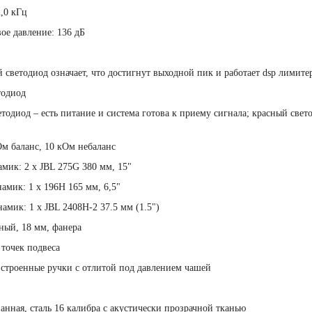
2,0 кГц
ое давление: 136 дБ
 светодиод означает, что достигнут выходной пик и работает dsp лимите
тодиод
тодиод – есть питание и система готова к приему сигнала; красный свет
м баланс, 10 кОм небаланс
мик: 2 x JBL 275G 380 мм, 15"
амик: 1 х 196Н 165 мм, 6,5"
амик: 1 x JBL 2408H-2 37.5 мм (1.5")
ный, 18 мм, фанера
 точек подвеса
встроенные ручки с отлитой под давлением чашей
анная, сталь 16 калибра с акустически прозрачной тканью