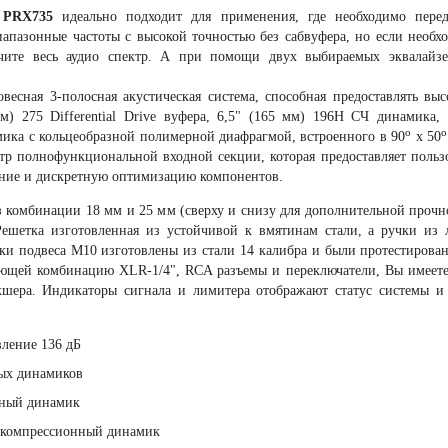
а
PRX735
идеально подходит для применения, где необходимо пере
апазонные частоты с высокой точностью без сабвуфера, но если необх
ите весь аудио спектр. А при помощи двух выбираемых эквалайзер
овесная 3-полосная акустическая система, способная предоставлять в
м) 275 Differential Drive вуфера, 6,5" (165 мм) 196Н СЧ динамика,
о
о
ика с кольцеобразной полимерной диафрагмой, встроенного в 90
х 50
тр полнофункциональной входной секции, которая предоставляет пользов
ение и дискретную оптимизацию компонентов.
з комбинации 18 мм и 25 мм (сверху и снизу для дополнительной проч
Решетка изготовленная из устойчивой к вмятинам стали, а ручки из 
чки подвеса М10 изготовлены из стали 14 калибра и были протестирован
ающей комбинацию XLR-1/4", RCA разъемы и переключатели, Вы имеете
кшера. Индикаторы сигнала и лимитера отображают статус системы 
вление 136 дБ
ных динамиков
отный динамик
й компрессионный динамик