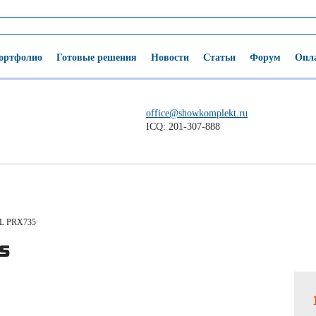
ортфолио
Готовые решения
Новости
Статьи
Форум
Опла
office@showkomplekt.ru
ICQ: 201-307-888
L PRX735
5