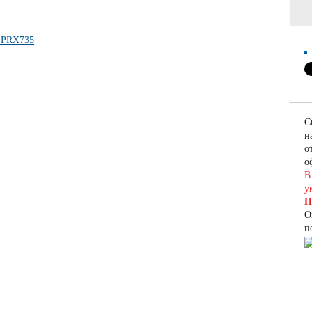
С
н
о
о
В
у
П
О
п