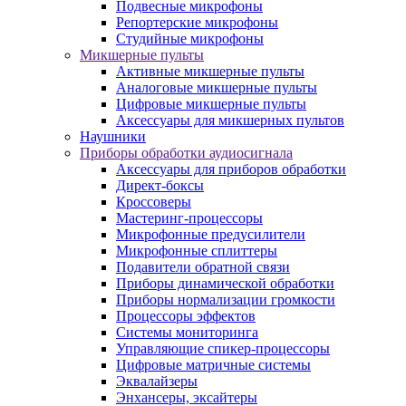
Подвесные микрофоны
Репортерские микрофоны
Студийные микрофоны
Микшерные пульты
Активные микшерные пульты
Аналоговые микшерные пульты
Цифровые микшерные пульты
Аксессуары для микшерных пультов
Наушники
Приборы обработки аудиосигнала
Аксессуары для приборов обработки
Директ-боксы
Кроссоверы
Мастеринг-процессоры
Микрофонные предусилители
Микрофонные сплиттеры
Подавители обратной связи
Приборы динамической обработки
Приборы нормализации громкости
Процессоры эффектов
Системы мониторинга
Управляющие спикер-процессоры
Цифровые матричные системы
Эквалайзеры
Энхансеры, эксайтеры