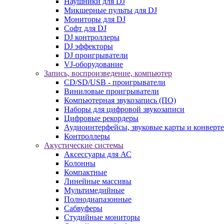
Наушники для DJ
Микшерные пульты для DJ
Мониторы для DJ
Софт для DJ
DJ контроллеры
DJ эффекторы
DJ проигрыватели
VJ-оборудование
Запись, воспроизведение, компьютер
CD/SD/USB - проигрыватели
Виниловые проигрыватели
Компьютерная звукозапись (ПО)
Наборы для цифровой звукозаписи
Цифровые рекордеры
Аудиоинтерфейсы, звуковые карты и конверт
Контроллеры
Акустические системы
Аксессуары для АС
Колонны
Компактные
Линейные массивы
Мультимедийные
Полнодиапазонные
Сабвуферы
Студийные мониторы