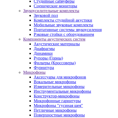
Студийные сабвуферы
Сценические мониторы
Звукоусилительные комплекты
Звуковой пол
Комплекты студийной акустики
Мобильные звуковые комплекты
Портативные системы звукоусиления
Рэковые стойки с оборудованием
Компоненты акустических систем
Акустические материалы
Диафрагмы
Динамики
Рупоры (Горны)
Фильтры (Кроссоверы)
Фурнитура
Микрофоны
Аксессуары для микрофонов
Вокальные микрофоны
Измерительные микрофоны
Инструментальные микрофоны
Конструктор-микрофоны
Микрофонные гарнитуры
Микрофоны "гусиная шея"
Петличные микрофоны
Поверхностные микрофоны