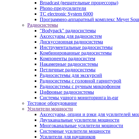
Broadcast (вещательные процессоры)
Phono-предусилители
TC electronic System 6000
Программно-аппаратный комплекс Meyer So
Радиосистемы
"Bodypack" радиосистемы
Аксессуары для радиосистем
Дискуссионная радиосистема
Инструментальные радиосистемы
Комбинированные радиосистемы
Компоненты радиосистем
Накамерные радиосистемы
Петличные радиосистемы
Радиосистемы для экскурсий
Радиосистемы с головной гарнитурой
Радиосистемы с ручным микрофоном
Цифровые радиосистемы
Системы ушного мониторинга in-ear
Тестовое оборудование
Усилители мощности
Аксессуары, опции и рэки для усилителей м
Двухканальные усилители мощности
Многоканальные усилители мощности
Системные усилители мощности
Усилители для наушников