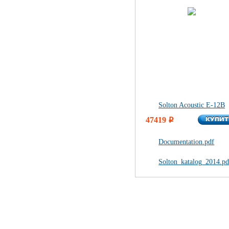
Solton Acoustic E-12B
КУПИ
47419
КУПИ
i
Documentation.pdf
Solton_katalog_2014.pd