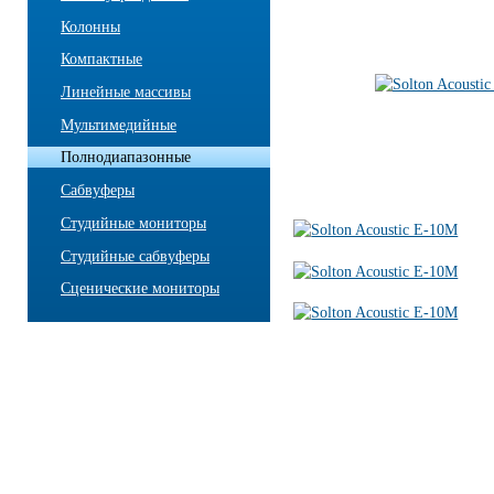
Колонны
Компактные
Линейные массивы
Мультимедийные
Полнодиапазонные
Сабвуферы
Студийные мониторы
Студийные сабвуферы
Сценические мониторы