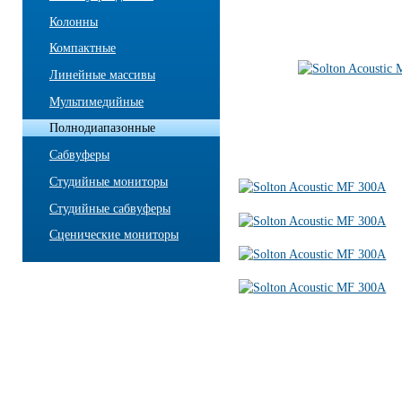
Колонны
Компактные
Линейные массивы
Мультимедийные
Полнодиапазонные
Сабвуферы
Студийные мониторы
Студийные сабвуферы
Сценические мониторы