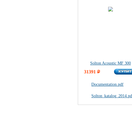
Solton Acoustic MF 300
КУПИ
31391
КУПИ
i
Documentation.pdf
Solton_katalog_2014.pd