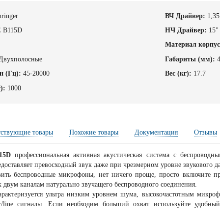
ringer
ВЧ Драйвер:
1,35
 B115D
НЧ Драйвер:
15"
Материал корпус
Двухполосные
Габариты (мм):
н (Гц):
45-20000
Вес (кг):
17.7
):
1000
тствующие товары
Похожие товары
Документация
Отзывы
115D
профессиональная активная акустическая система с беспровод
едоставляет превосходный звук даже при чрезмерном уровне звукового д
ить беспроводные микрофоны, нет ничего проще, просто включите п
к двум каналам натурально звучащего беспроводного соединения.
рактеризуется ультра низким уровнем шума, высокочастотным микро
/line сигналы. Если необходим больший охват используйте удобн