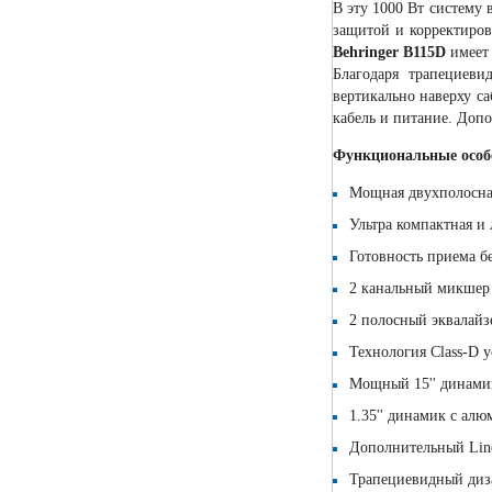
В эту 1000 Вт систему
защитой и корректиров
Behringer B115D
имеет 
Благодаря трапециев
вертикально наверху с
кабель и питание. Доп
Функциональные особ
Мощная двухполосная
Ультра компактная и
Готовность приема б
2 канальный микшер 
2 полосный эквалайз
Технология Class-D 
Мощный 15'' динамик
1.35'' динамик с ал
Дополнительный Line
Трапециевидный диза