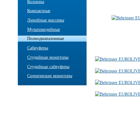
Колонны
Компактные
Линейные массивы
Мультимедийные
Полнодиапазонные
Сабвуферы
Студийные мониторы
Студийные сабвуферы
Сценические мониторы