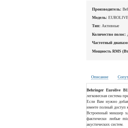
Производитель:
Beh
Модель:
EUROLIVE
Тип:
Активные
Количество полос:
Частотный диапазо
Мощность RMS (Вт
Описание
Сопу
Behringer Eurolive B
легковесная система пр
Если Вам нужно добав
имеете полный доступ 
Встроенный микшер ха
фактически любые mic
акустических систем.