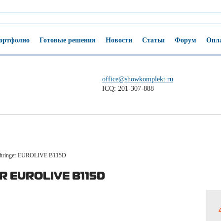
ортфолио
Готовые решения
Новости
Статьи
Форум
Опла
office@showkomplekt.ru
ICQ: 201-307-888
hringer EUROLIVE B115D
R EUROLIVE B115D