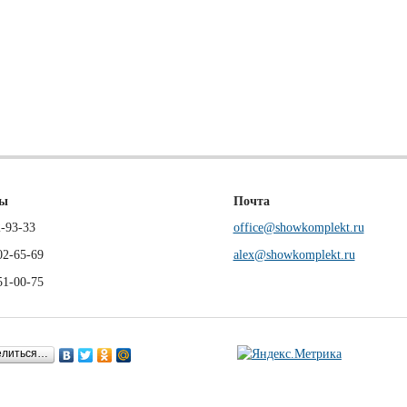
ны
Почта
-93-33
office@showkomplekt.ru
02-65-69
alex@showkomplekt.ru
51-00-75
елиться…