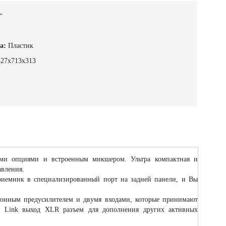
"
а:
Пластик
427x713x313
ными опциями и встроенным микшером. Ультра компактная и
авления.
риемник в специализированный порт на задней панели, и Вы
фонным предусилителем и двумя входами, которые принимают
ый Link выход XLR разъем для дополнения других активных