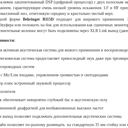
 включен запатентованный DSP (цифровой процессор) с двух полосным э
анием, гарантирующие очень низкий уровень искажения. LF и НF прео
массивный низ, отчетливую середину и кристально чистый верх.
идной форме
Behringer B115D
подходит для широкого применения. Е
абвуфера или положить на бок для использования как сценичных монитор
олнительные колонки могут быть подключены через XLR Link выход (джек
енности:
 активная акустическая система для живого применения и воспроизвед
 легковесная система предоставляет превосходный звук даже при чрезмер
еспроводных систем
с Mic/Line входами, управлением громкостью и светодиодами
ер плюс встроенный звуковой процессор
усилителя
 обеспечивает невероятно глубокий бас и акустическую силу
юминиевой диафрагмой для необыкновенных высоких частот
 выход позволяет подключать дополнительные акустические системы
йн позволяет по-разному размещать: на стандартную 35 мм стойку или