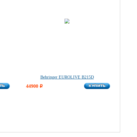
Behringer EUROLIVE B215D
ТЬ
КУПИТЬ
ТЬ
44900
КУПИТЬ
i