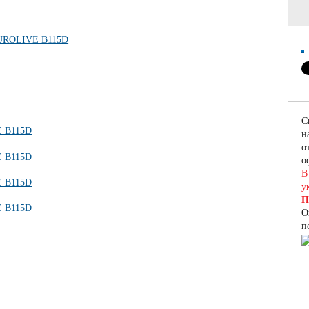
С
н
о
о
В
у
П
О
п