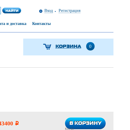
Вход
Регистрация
та и доставка
Контакты
КОРЗИНА
0
В КОРЗИНУ
В КОРЗИНУ
43400
i
Кол-во