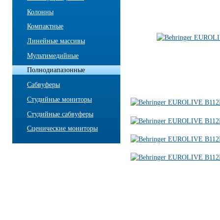
Колонны
Компактные
Линейные массивы
Мультимедийные
Полнодиапазонные
Сабвуферы
Студийные мониторы
Студийные сабвуферы
Сценические мониторы