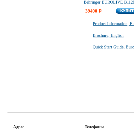
Behringer EUROLIVE B11
КУПИ
39400
КУПИ
i
Product Information, En
Brochure, English
Quick Start Guide, Eur
Адрес
Телефоны