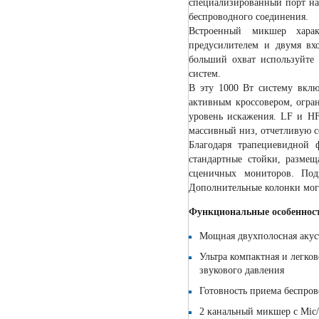
специализированный порт на
беспроводного соединения.
Встроенный микшер харак
предусилителем и двумя вх
больший охват используйте
систем.
В эту 1000 Вт систему вклю
активным кроссовером, огра
уровень искажения. LF и НF
массивный низ, отчетливую с
Благодаря трапециевидной
стандартные стойки, размещ
сценичных мониторов. Под
Дополнительные колонки могу
Функциональные особеннос
Мощная двухполосная акус
Ультра компактная и легко
звукового давления
Готовность приема беспро
2 канальный микшер с Mic/