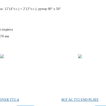
 12"(4"v.c.) + 2"(3"v.c.), рупор 90° х 50°
 подвеса
470 мм
COVER TT2-A
RCF AC TT2 END PLATE