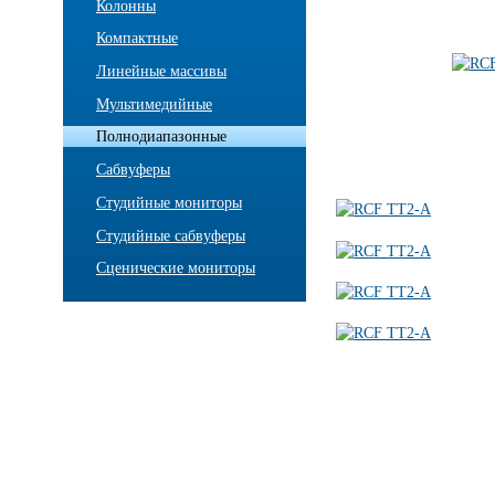
Колонны
Компактные
Линейные массивы
Мультимедийные
Полнодиапазонные
Сабвуферы
Студийные мониторы
Студийные сабвуферы
Сценические мониторы