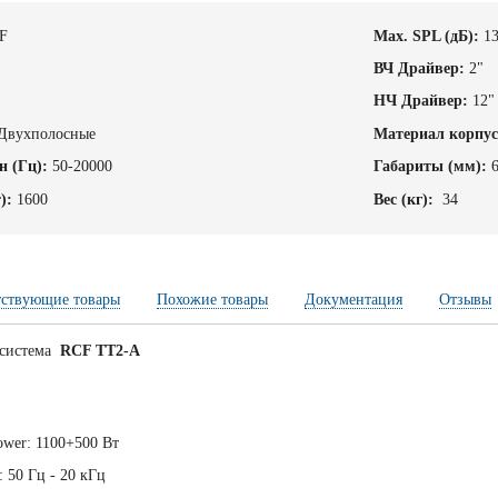
F
Max. SPL (дБ):
1
ВЧ Драйвер:
2"
НЧ Драйвер:
12"
Двухполосные
Материал корпус
н (Гц):
50-20000
Габариты (мм):
):
1600
Вес (кг):
34
тствующие товары
Похожие товары
Документация
Отзывы
 система
RCF TT2-A
wer: 1100+500 Вт
 50 Гц - 20 кГц