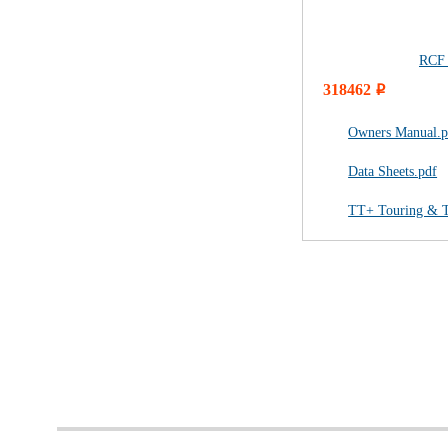
RCF
318462
i
Owners Manual.p
Data Sheets.pdf
TT+ Touring & T