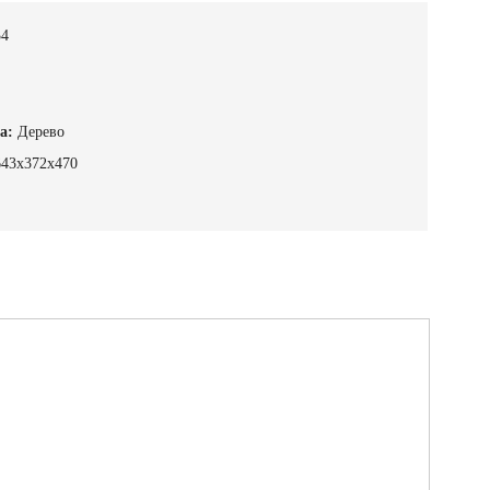
34
а:
Дерево
643х372х470