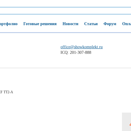
ортфолио
Готовые решения
Новости
Статьи
Форум
Опла
office@showkomplekt.ru
ICQ: 201-307-888
F TT2-A