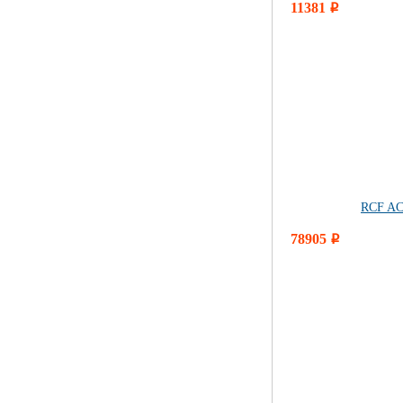
11381
i
RCF AC
78905
i