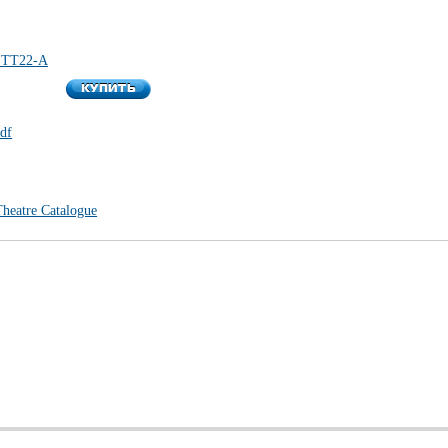
 TT22-A
КУПИТЬ
КУПИТЬ
df
heatre Catalogue