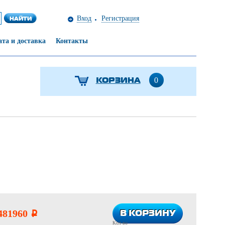
Вход
Регистрация
та и доставка
Контакты
КОРЗИНА
0
В КОРЗИНУ
В КОРЗИНУ
481960
i
Кол-во