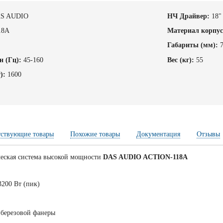
S AUDIO
НЧ Драйвер:
18"
18A
Материал корпус
Габариты (мм):
н (Гц):
45-160
Вес (кг):
55
):
1600
тствующие товары
Похожие товары
Документация
Отзывы
ческая система высокой мощности
DAS AUDIO ACTION-118A
3200 Вт (пик)
 березовой фанеры