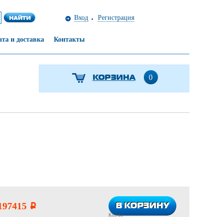
Вход
Регистрация
та и доставка
Контакты
КОРЗИНА
0
В КОРЗИНУ
В КОРЗИНУ
197415
i
Кол-во