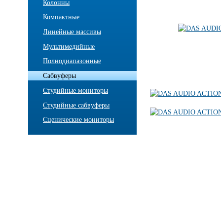
Колонны
Компактные
Линейные массивы
Мультимедийные
Полнодиапазонные
Сабвуферы
Студийные мониторы
Студийные сабвуферы
Сценические мониторы