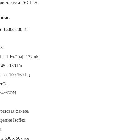
ие корпуса ISO-Flex
тики:
: 1600/3200 Вт
LX
PL 1 Вт/1 м): 137 дБ
45 - 160 Гц
вера: 100-160 Гц
erCon
PowerCON
ерезовая фанера
рытие Isoflex
й
 x 690 x 567 мм