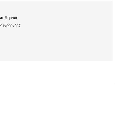
а:
Дерево
791x690x567