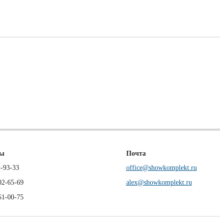
ны
Почта
-93-33
office@showkomplekt.ru
02-65-69
alex@showkomplekt.ru
51-00-75