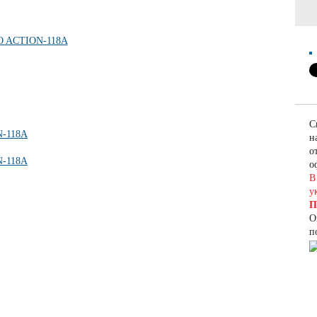
С
н
о
о
В
у
П
О
п