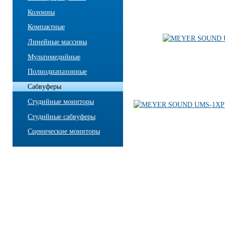
Колонны
Компактные
Линейные массивы
Мультимедийные
Полнодиапазонные
Сабвуферы
Студийные мониторы
Студийные сабвуферы
Сценические мониторы