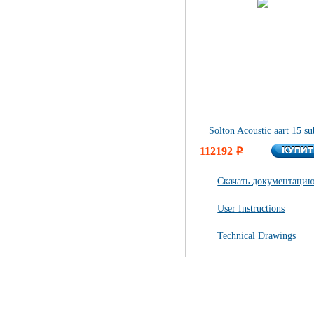
Solton Acoustic aart 15 su
КУПИ
112192
КУПИ
i
Скачать документацию(
User Instructions
Technical Drawings