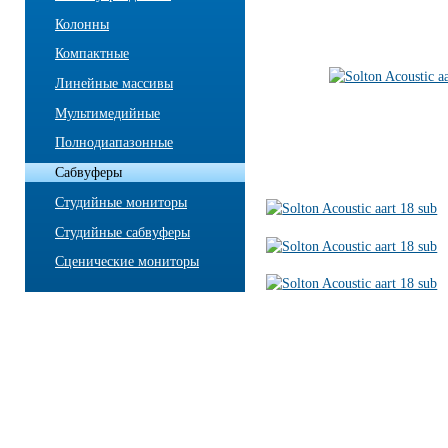
Колонны
Компактные
Линейные массивы
Мультимедийные
Полнодиапазонные
Сабвуферы
Студийные мониторы
Студийные сабвуферы
Сценические мониторы