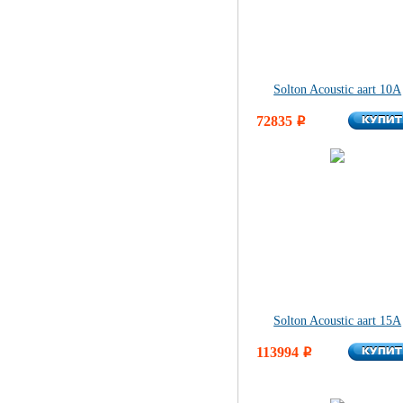
Solton Acoustic aart 10A
КУПИ
72835
КУПИ
i
Solton Acoustic aart 15A
КУПИ
113994
КУПИ
i