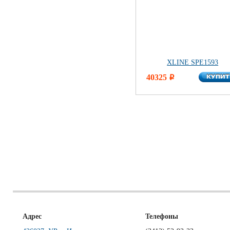
XLINE SPE1593
КУПИ
40325
КУПИ
i
Адрес
Телефоны