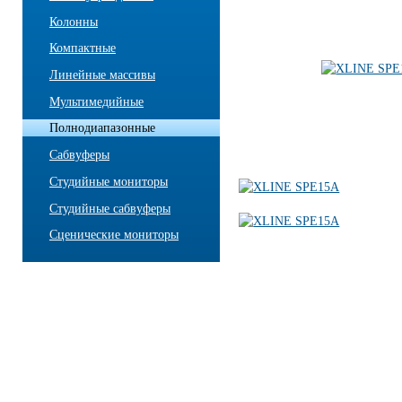
Колонны
Компактные
Линейные массивы
Мультимедийные
Полнодиапазонные
Сабвуферы
Студийные мониторы
Студийные сабвуферы
Сценические мониторы