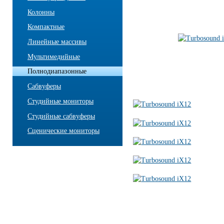
Колонны
Компактные
Линейные массивы
Мультимедийные
Полнодиапазонные
Сабвуферы
Студийные мониторы
Студийные сабвуферы
Сценические мониторы