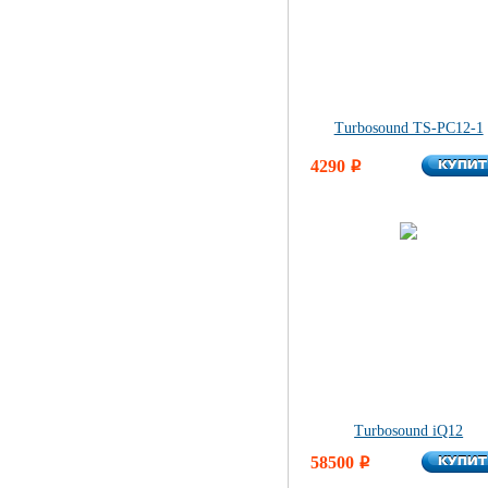
Turbosound TS-PC12-1
КУПИ
4290
КУПИ
i
Turbosound iQ12
КУПИ
58500
КУПИ
i