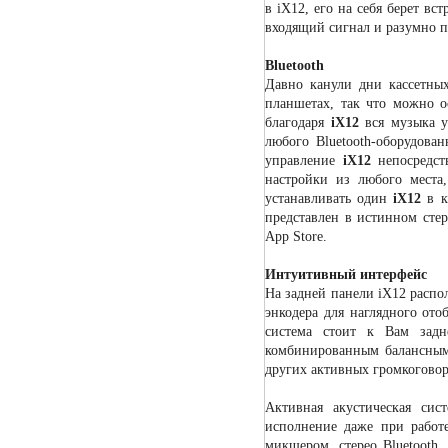
в iX12, его на себя берет в
входящий сигнал и разумно п
Bluetooth
Давно канули дни кассетны
планшетах, так что можно о
благодаря
iX12
вся музыка у
любого Bluetooth-оборудован
управление
iX12
непосредств
настройки из любого мест
устанавливать один
iX12
в к
представлен в истинном стер
App Store.
Интуитивный интерфейс
На задней панели iX12 расп
энкодера для наглядного ото
система стоит к Вам задн
комбинированным балансным
других активных громкоговор
Активная акустическая си
исполнение даже при работ
микшером, стерео Bluetooth