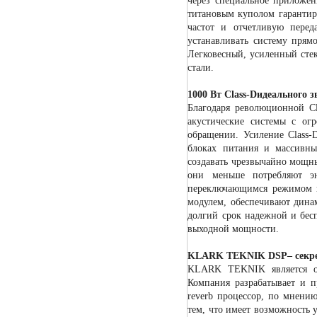
через специальное приложен
титановым куполом гарантир
частот и отчетливую перед
устанавливать систему прям
Легковесный, усиленный сте
стали.
1000 Вт Class-Dидеального з
Благодаря революционной Cl
акустические системы с ог
обращении. Усиление Class-
блоках питания и массивны
создавать чрезвычайно мощны
они меньше потребляют э
переключающимся режимом в
модулем, обеспечивают дина
долгий срок надежной и бе
выходной мощности.
KLARK TEKNIK DSP– секрет
KLARK TEKNIK является од
Компания разрабатывает и п
reverb процессор, по мнению
тем, что имеет возможность