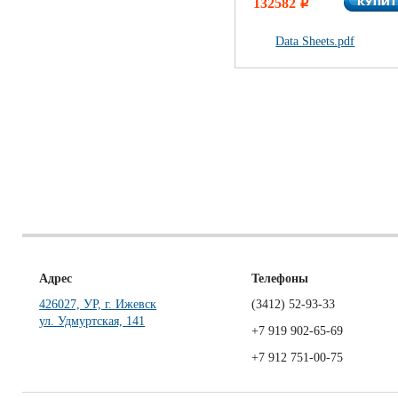
КУПИ
132582
КУПИ
i
Data Sheets.pdf
Адрес
Телефоны
426027, УР, г. Ижевск
(3412)
52-93-33
ул. Удмуртская, 141
+7 919 902-65-69
+7 912 751-00-75