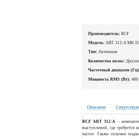
Производитель:
RCF
Модель:
ART 312-A MK II
Тип:
Активные
Количество полос:
Двухп
Частотный диапазон (Гц)
Мощность RMS (Вт):
400
Описание
Сопутствую
RCF ART 312-A
– компактн
выступлений, где требуется 
частот. Также отлично подх