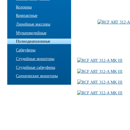
Колонны
Компактные
Линейные массивы
Мультимедийные
Полнодиапазонные
Сабвуферы
Студийные мониторы
Студийные сабвуферы
Сценические мониторы