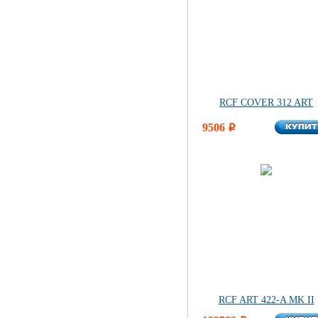
RCF COVER 312 ART
КУПИ
9506
КУПИ
i
RCF ART 422-A MK II