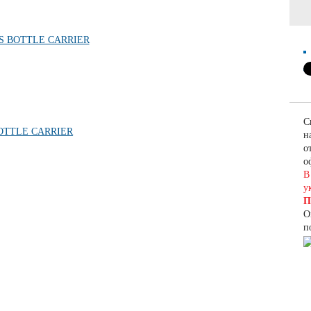
С
н
о
о
В
у
П
О
п