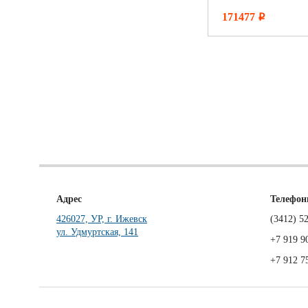
171477
i
Адрес
Телефо
426027, УР, г. Ижевск
(3412)
52
ул. Удмуртская, 141
+7 919 9
+7 912 7