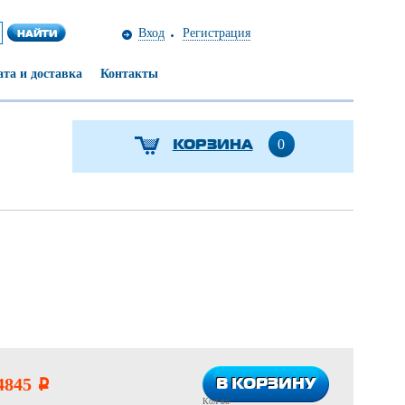
Вход
Регистрация
та и доставка
Контакты
КОРЗИНА
0
В КОРЗИНУ
В КОРЗИНУ
4845
i
Кол-во